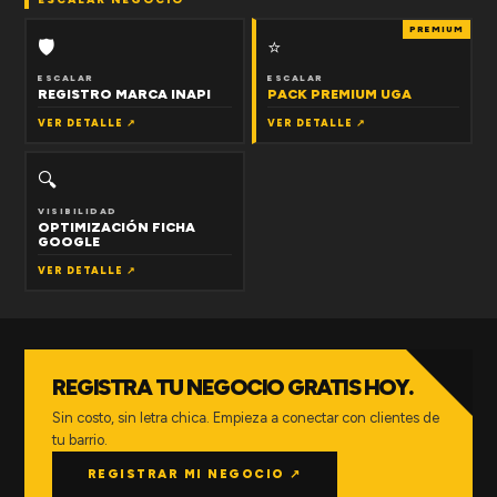
PREMIUM
🛡
⭐
ESCALAR
ESCALAR
REGISTRO MARCA INAPI
PACK PREMIUM UGA
VER DETALLE ↗
VER DETALLE ↗
🔍
VISIBILIDAD
OPTIMIZACIÓN FICHA
GOOGLE
VER DETALLE ↗
REGISTRA TU NEGOCIO GRATIS HOY.
Sin costo, sin letra chica. Empieza a conectar con clientes de
tu barrio.
REGISTRAR MI NEGOCIO ↗