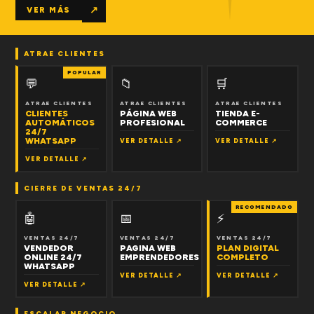
↗
VER MÁS
ATRAE CLIENTES
POPULAR
💬
📁
🛒
ATRAE CLIENTES
ATRAE CLIENTES
ATRAE CLIENTES
CLIENTES
PÁGINA WEB
TIENDA E-
AUTOMÁTICOS
PROFESIONAL
COMMERCE
24/7
WHATSAPP
VER DETALLE ↗
VER DETALLE ↗
VER DETALLE ↗
CIERRE DE VENTAS 24/7
RECOMENDADO
🤖
📅
⚡
VENTAS 24/7
VENTAS 24/7
VENTAS 24/7
VENDEDOR
PAGINA WEB
PLAN DIGITAL
ONLINE 24/7
EMPRENDEDORES
COMPLETO
WHATSAPP
VER DETALLE ↗
VER DETALLE ↗
VER DETALLE ↗
ESCALAR NEGOCIO