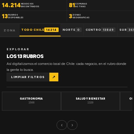
14.214
81
NEGOCIOS
COMUNAS
ENCONTRADOS
ACTIVAS
13
3
RUBROS
ZONAS
DISPONIBLES
GEOGRAFICAS
TODO CHILE
14214
NORTE
0
CENTRO
13849
SUR
36
ZONA
EXPLORAR
LOS 13 RUBROS
Así digitalizamos el comercio local de Chile: cada negocio, en el rubro donde
la gente lo busca.
↗
LIMPIAR FILTROS
GASTRONOMIA
SALUD Y BIENESTAR
OF
1508
1320
‹
›