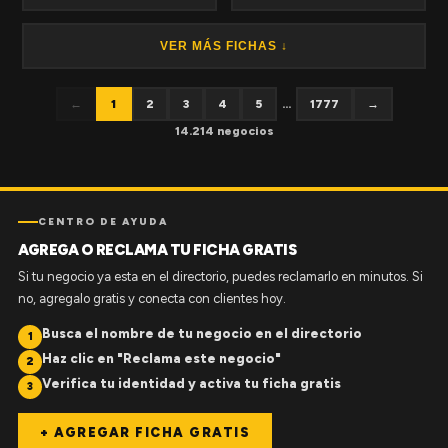
VER MÁS FICHAS ↓
←
1
2
3
4
5
...
1777
→
14.214 negocios
CENTRO DE AYUDA
AGREGA O RECLAMA TU FICHA GRATIS
Si tu negocio ya esta en el directorio, puedes reclamarlo en minutos. Si
no, agregalo gratis y conecta con clientes hoy.
Busca el nombre de tu negocio en el directorio
1
Haz clic en "Reclama este negocio"
2
Verifica tu identidad y activa tu ficha gratis
3
+ AGREGAR FICHA GRATIS