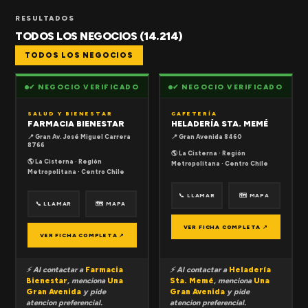
RESULTADOS
TODOS LOS NEGOCIOS (14.214)
TODOS LOS NEGOCIOS
✔ NEGOCIO VERIFICADO
✔ NEGOCIO VERIFICADO
SALUD Y BIENESTAR
CAFETERÍA
FARMACIA BIENESTAR
HELADERÍA STA. MEMÉ
📍 Gran Av. José Miguel Carrera
📍 Gran Avenida 8460
8766
🌎 La Cisterna · Región
🌎 La Cisterna · Región
Metropolitana · Centro Chile
Metropolitana · Centro Chile
📞 LLAMAR
🗺 MAPA
📞 LLAMAR
🗺 MAPA
VER FICHA COMPLETA ↗
VER FICHA COMPLETA ↗
⚡ Al contactar a
Farmacia
⚡ Al contactar a
Heladería
Bienestar
, menciona
Una
Sta. Memé
, menciona
Una
Gran Avenida
y pide
Gran Avenida
y pide
atencion preferencial.
atencion preferencial.