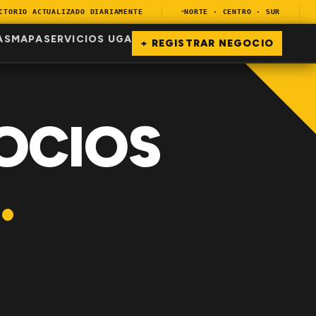
RIO ACTUALIZADO DIARIAMENTE
NORTE · CENTRO · SUR
E
AS
MAPA
SERVICIOS UGA
+ REGISTRAR NEGOCIO
OCIOS
.