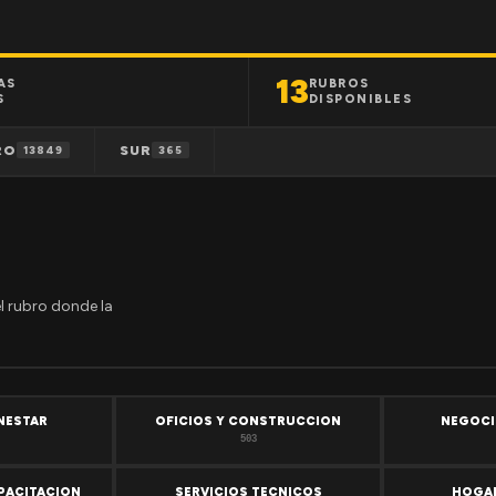
13
AS
RUBROS
S
DISPONIBLES
RO
SUR
13849
365
el rubro donde la
ENESTAR
OFICIOS Y CONSTRUCCION
NEGOCI
503
PACITACION
SERVICIOS TECNICOS
HOGAR