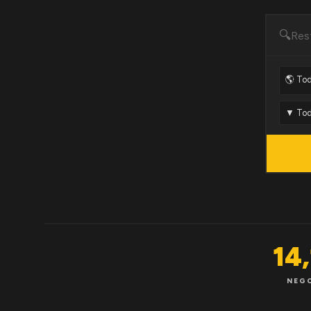
🔍
14
NEG