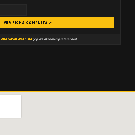
VER FICHA COMPLETA ↗
a
Una Gran Avenida
y pide atencion preferencial.