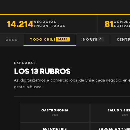
14.214
81
NEGOCIOS
COMUN
ENCONTRADOS
ACTIVA
TODO CHILE
NORTE
CENT
14214
0
ZONA
EXPLORAR
LOS 13 RUBROS
Así digitalizamos el comercio local de Chile: cada negocio, en 
gente lo busca.
GASTRONOMIA
SALUD Y BI
1508
1320
AUTOMOTRIZ
EDUCACION Y CA