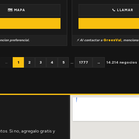
🗺 MAPA
📞 LLAMAR
ncion preferencial.
⚡ Al contactar a
GreenVal
, mencion
←
1
2
3
4
5
...
1777
→
14.214 negocios
tos. Si no, agregalo gratis y