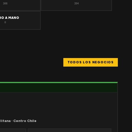
308
394
HO A MANO
0
TODOS LOS NEGOCIOS
litana · Centro Chile