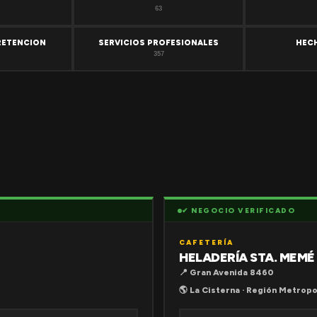
63
RETENCION
SERVICIOS PROFESIONALES
HEC
357
✔ NEGOCIO VERIFICADO
CAFETERÍA
HELADERÍA STA. MEMÉ
📍 Gran Avenida 8460
🌎 La Cisterna · Región Metropo