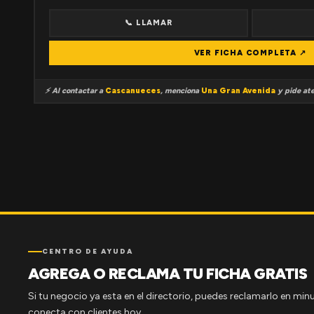
📞 LLAMAR
VER FICHA COMPLETA ↗
⚡ Al contactar a
Cascanueces
, menciona
Una Gran Avenida
y pide ate
CENTRO DE AYUDA
AGREGA O RECLAMA TU FICHA GRATIS
Si tu negocio ya esta en el directorio, puedes reclamarlo en minu
conecta con clientes hoy.