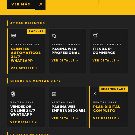
↗
VER MÁS
ATRAE CLIENTES
POPULAR
💬
📁
🛒
ATRAE CLIENTES
ATRAE CLIENTES
ATRAE CLIENTES
CLIENTES
PÁGINA WEB
TIENDA E-
AUTOMÁTICOS
PROFESIONAL
COMMERCE
24/7
WHATSAPP
VER DETALLE ↗
VER DETALLE ↗
VER DETALLE ↗
CIERRE DE VENTAS 24/7
RECOMENDADO
🤖
📅
⚡
VENTAS 24/7
VENTAS 24/7
VENTAS 24/7
VENDEDOR
PAGINA WEB
PLAN DIGITAL
ONLINE 24/7
EMPRENDEDORES
COMPLETO
WHATSAPP
VER DETALLE ↗
VER DETALLE ↗
VER DETALLE ↗
ESCALAR NEGOCIO