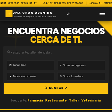
ENTRA NEGOCIOS CERCA DE TI
14.182 NEGOCIOS REGISTRADOS
APOYA EL COMERC
UNA GRAN AVENIDA
🌙
Directorio de Negocios Comunales de Chile
ENCUENTRA NEGOCIOS
CERCA DE TI.
🔍
🔍 BUSCAR ↗
Frecuente:
Farmacia
·
Restaurante
·
Taller
·
Veterinaria