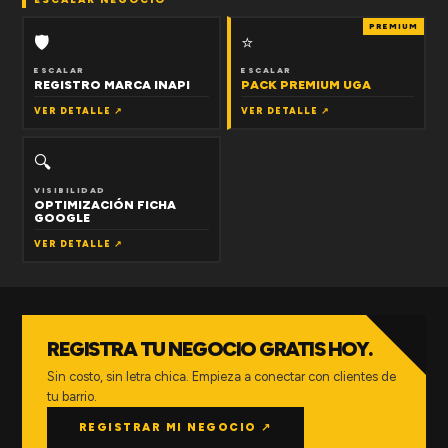
PREMIUM
🛡
⭐
ESCALAR
ESCALAR
REGISTRO MARCA INAPI
PACK PREMIUM UGA
VER DETALLE ↗
VER DETALLE ↗
🔍
VISIBILIDAD
OPTIMIZACIÓN FICHA
GOOGLE
VER DETALLE ↗
REGISTRA TU NEGOCIO GRATIS HOY.
Sin costo, sin letra chica. Empieza a conectar con clientes de
tu barrio.
REGISTRAR MI NEGOCIO ↗