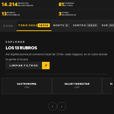
14.214
81
NEGOCIOS
COMUNAS
ENCONTRADOS
ACTIVAS
13
3
RUBROS
ZONAS
DISPONIBLES
GEOGRAFICAS
TODO CHILE
14214
NORTE
0
CENTRO
13849
SUR
36
ZONA
EXPLORAR
LOS 13 RUBROS
Así digitalizamos el comercio local de Chile: cada negocio, en el rubro donde
la gente lo busca.
↗
LIMPIAR FILTROS
GASTRONOMIA
SALUD Y BIENESTAR
OF
1508
1320
‹
›