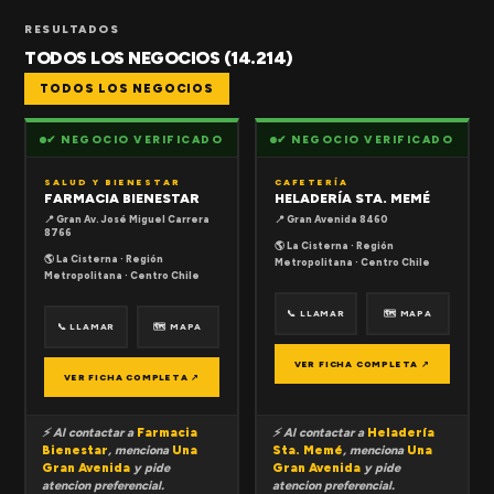
RESULTADOS
TODOS LOS NEGOCIOS (14.214)
TODOS LOS NEGOCIOS
✔ NEGOCIO VERIFICADO
✔ NEGOCIO VERIFICADO
SALUD Y BIENESTAR
CAFETERÍA
FARMACIA BIENESTAR
HELADERÍA STA. MEMÉ
📍 Gran Av. José Miguel Carrera
📍 Gran Avenida 8460
8766
🌎 La Cisterna · Región
🌎 La Cisterna · Región
Metropolitana · Centro Chile
Metropolitana · Centro Chile
📞 LLAMAR
🗺 MAPA
📞 LLAMAR
🗺 MAPA
VER FICHA COMPLETA ↗
VER FICHA COMPLETA ↗
⚡ Al contactar a
Farmacia
⚡ Al contactar a
Heladería
Bienestar
, menciona
Una
Sta. Memé
, menciona
Una
Gran Avenida
y pide
Gran Avenida
y pide
atencion preferencial.
atencion preferencial.