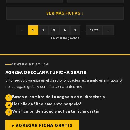
VER MÁS FICHAS ↓
←
1
2
3
4
5
...
1777
→
14.214 negocios
CENTRO DE AYUDA
AGREGA O RECLAMA TU FICHA GRATIS
Si tu negocio ya esta en el directorio, puedes reclamarlo en minutos. Si
no, agregalo gratis y conecta con clientes hoy.
Busca el nombre de tu negocio en el directorio
1
Haz clic en "Reclama este negocio"
2
Verifica tu identidad y activa tu ficha gratis
3
+ AGREGAR FICHA GRATIS