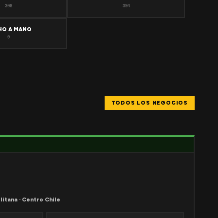
308
394
HO A MANO
0
TODOS LOS NEGOCIOS
litana · Centro Chile