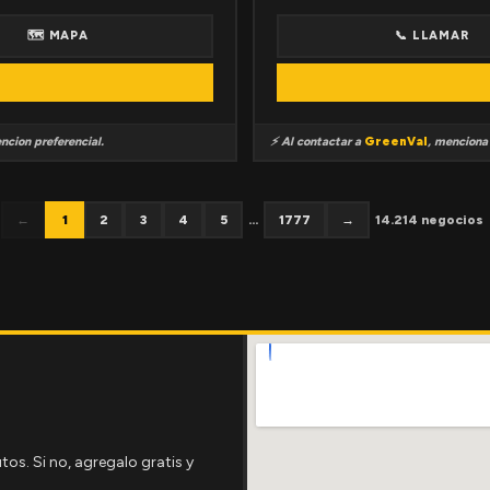
🗺 MAPA
📞 LLAMAR
ncion preferencial.
⚡ Al contactar a
GreenVal
, mencion
←
1
2
3
4
5
...
1777
→
14.214 negocios
tos. Si no, agregalo gratis y