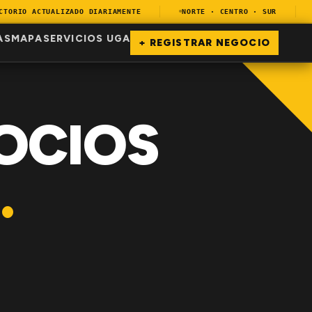
RIO ACTUALIZADO DIARIAMENTE
NORTE · CENTRO · SUR
E
AS
MAPA
SERVICIOS UGA
+ REGISTRAR NEGOCIO
OCIOS
.