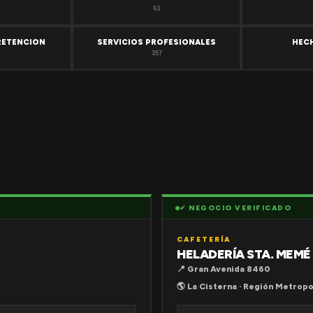
63
RETENCION
SERVICIOS PROFESIONALES
HEC
357
✔ NEGOCIO VERIFICADO
CAFETERÍA
HELADERÍA STA. MEMÉ
📍 Gran Avenida 8460
🌎 La Cisterna · Región Metropo