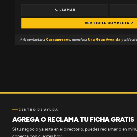
📞 LLAMAR
VER FICHA COMPLETA ↗
⚡ Al contactar a
Cascanueces
, menciona
Una Gran Avenida
y pide ate
CENTRO DE AYUDA
AGREGA O RECLAMA TU FICHA GRATIS
Si tu negocio ya esta en el directorio, puedes reclamarlo en minu
conecta con clientes hoy.