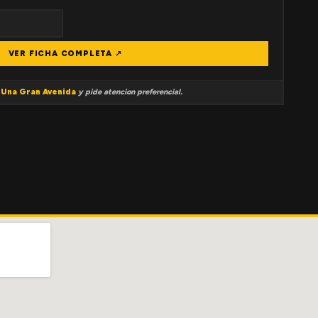
VER FICHA COMPLETA ↗
a
Una Gran Avenida
y pide atencion preferencial.