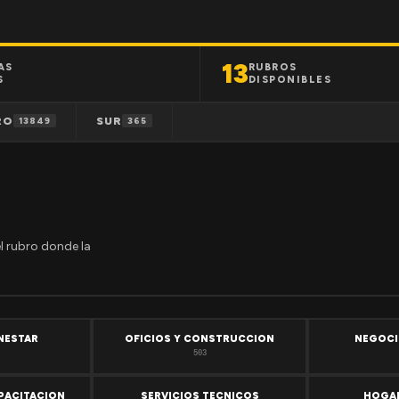
13
AS
RUBROS
S
DISPONIBLES
RO
SUR
13849
365
el rubro donde la
ENESTAR
OFICIOS Y CONSTRUCCION
NEGOCI
503
PACITACION
SERVICIOS TECNICOS
HOGAR