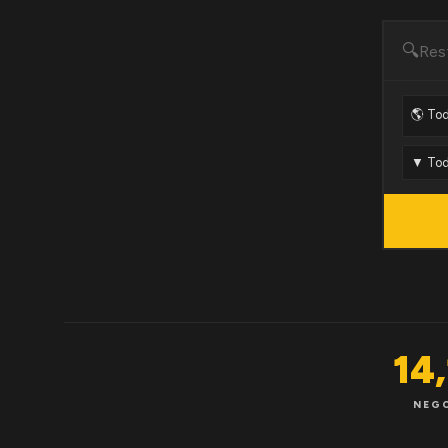
🔍
14
NEG