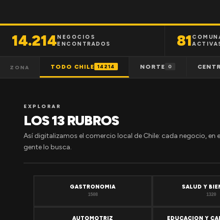
14.214
81
NEGOCIOS
COMUN
ENCONTRADOS
ACTIVA
TODO CHILE
NORTE
CENT
14214
0
ZONA
EXPLORAR
LOS 13 RUBROS
Así digitalizamos el comercio local de Chile: cada negocio, en 
gente lo busca.
GASTRONOMIA
SALUD Y BI
1508
1320
AUTOMOTRIZ
EDUCACION Y CA