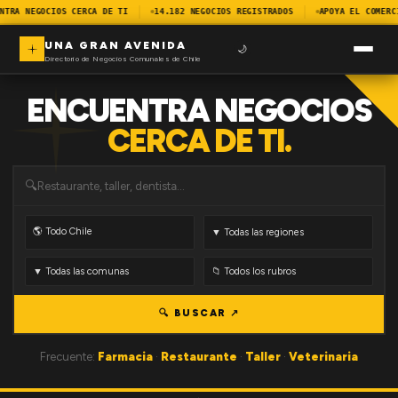
NTRA NEGOCIOS CERCA DE TI
14.182 NEGOCIOS REGISTRADOS
APOYA EL COMERC
UNA GRAN AVENIDA
🌙
Directorio de Negocios Comunales de Chile
ENCUENTRA NEGOCIOS
CERCA DE TI.
🔍
🔍 BUSCAR ↗
Frecuente:
Farmacia
·
Restaurante
·
Taller
·
Veterinaria