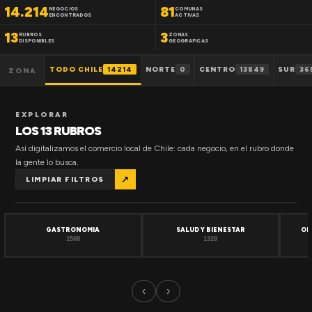
14.214
81
NEGOCIOS
COMUNAS
ENCONTRADOS
ACTIVAS
13
3
RUBROS
ZONAS
DISPONIBLES
GEOGRAFICAS
TODO CHILE
14214
NORTE
0
CENTRO
13849
SUR
36
ZONA
EXPLORAR
LOS 13 RUBROS
Así digitalizamos el comercio local de Chile: cada negocio, en el rubro donde
la gente lo busca.
↗
LIMPIAR FILTROS
GASTRONOMIA
SALUD Y BIENESTAR
OF
1508
1320
‹
›