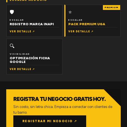
PREMIUM
🛡
⭐
ESCALAR
ESCALAR
REGISTRO MARCA INAPI
PACK PREMIUM UGA
VER DETALLE ↗
VER DETALLE ↗
🔍
VISIBILIDAD
OPTIMIZACIÓN FICHA
GOOGLE
VER DETALLE ↗
REGISTRA TU NEGOCIO GRATIS HOY.
Sin costo, sin letra chica. Empieza a conectar con clientes de
tu barrio.
REGISTRAR MI NEGOCIO ↗