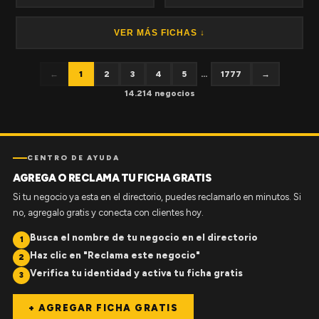
VER MÁS FICHAS ↓
←
1
2
3
4
5
...
1777
→
14.214 negocios
CENTRO DE AYUDA
AGREGA O RECLAMA TU FICHA GRATIS
Si tu negocio ya esta en el directorio, puedes reclamarlo en minutos. Si
no, agregalo gratis y conecta con clientes hoy.
Busca el nombre de tu negocio en el directorio
1
Haz clic en "Reclama este negocio"
2
Verifica tu identidad y activa tu ficha gratis
3
+ AGREGAR FICHA GRATIS