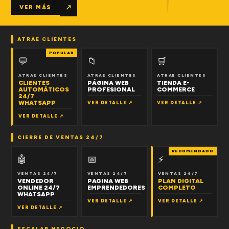
↗
VER MÁS
ATRAE CLIENTES
POPULAR
💬
📁
🛒
ATRAE CLIENTES
ATRAE CLIENTES
ATRAE CLIENTES
CLIENTES
PÁGINA WEB
TIENDA E-
AUTOMÁTICOS
PROFESIONAL
COMMERCE
24/7
WHATSAPP
VER DETALLE ↗
VER DETALLE ↗
VER DETALLE ↗
CIERRE DE VENTAS 24/7
RECOMENDADO
🤖
📅
⚡
VENTAS 24/7
VENTAS 24/7
VENTAS 24/7
VENDEDOR
PAGINA WEB
PLAN DIGITAL
ONLINE 24/7
EMPRENDEDORES
COMPLETO
WHATSAPP
VER DETALLE ↗
VER DETALLE ↗
VER DETALLE ↗
ESCALAR NEGOCIO