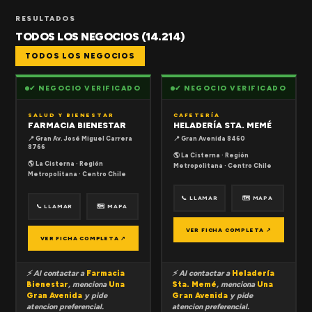
RESULTADOS
TODOS LOS NEGOCIOS (14.214)
TODOS LOS NEGOCIOS
✔ NEGOCIO VERIFICADO
✔ NEGOCIO VERIFICADO
SALUD Y BIENESTAR
CAFETERÍA
FARMACIA BIENESTAR
HELADERÍA STA. MEMÉ
📍 Gran Av. José Miguel Carrera
📍 Gran Avenida 8460
8766
🌎 La Cisterna · Región
🌎 La Cisterna · Región
Metropolitana · Centro Chile
Metropolitana · Centro Chile
📞 LLAMAR
🗺 MAPA
📞 LLAMAR
🗺 MAPA
VER FICHA COMPLETA ↗
VER FICHA COMPLETA ↗
⚡ Al contactar a
Farmacia
⚡ Al contactar a
Heladería
Bienestar
, menciona
Una
Sta. Memé
, menciona
Una
Gran Avenida
y pide
Gran Avenida
y pide
atencion preferencial.
atencion preferencial.