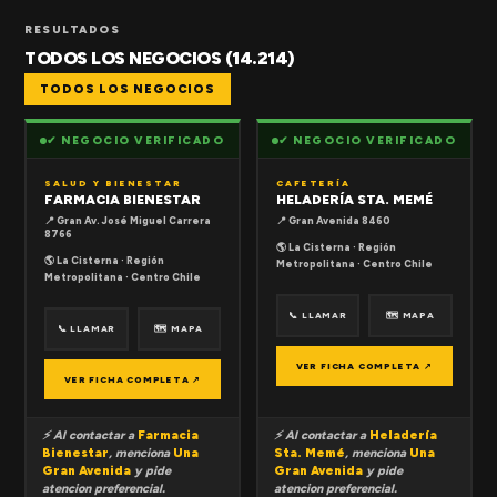
RESULTADOS
TODOS LOS NEGOCIOS (14.214)
TODOS LOS NEGOCIOS
✔ NEGOCIO VERIFICADO
✔ NEGOCIO VERIFICADO
SALUD Y BIENESTAR
CAFETERÍA
FARMACIA BIENESTAR
HELADERÍA STA. MEMÉ
📍 Gran Av. José Miguel Carrera
📍 Gran Avenida 8460
8766
🌎 La Cisterna · Región
🌎 La Cisterna · Región
Metropolitana · Centro Chile
Metropolitana · Centro Chile
📞 LLAMAR
🗺 MAPA
📞 LLAMAR
🗺 MAPA
VER FICHA COMPLETA ↗
VER FICHA COMPLETA ↗
⚡ Al contactar a
Farmacia
⚡ Al contactar a
Heladería
Bienestar
, menciona
Una
Sta. Memé
, menciona
Una
Gran Avenida
y pide
Gran Avenida
y pide
atencion preferencial.
atencion preferencial.