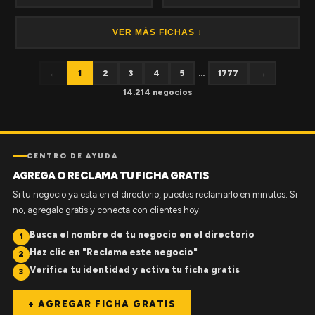
VER MÁS FICHAS ↓
←
1
2
3
4
5
...
1777
→
14.214 negocios
CENTRO DE AYUDA
AGREGA O RECLAMA TU FICHA GRATIS
Si tu negocio ya esta en el directorio, puedes reclamarlo en minutos. Si
no, agregalo gratis y conecta con clientes hoy.
Busca el nombre de tu negocio en el directorio
1
Haz clic en "Reclama este negocio"
2
Verifica tu identidad y activa tu ficha gratis
3
+ AGREGAR FICHA GRATIS