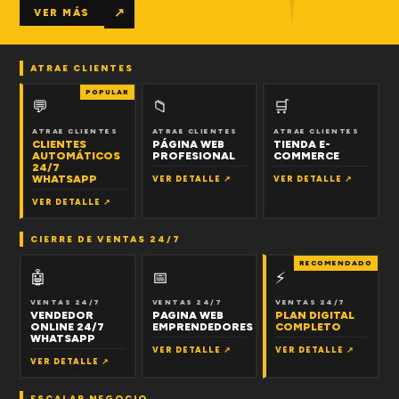
↗
VER MÁS
ATRAE CLIENTES
POPULAR
💬
📁
🛒
ATRAE CLIENTES
ATRAE CLIENTES
ATRAE CLIENTES
CLIENTES
PÁGINA WEB
TIENDA E-
AUTOMÁTICOS
PROFESIONAL
COMMERCE
24/7
WHATSAPP
VER DETALLE ↗
VER DETALLE ↗
VER DETALLE ↗
CIERRE DE VENTAS 24/7
RECOMENDADO
🤖
📅
⚡
VENTAS 24/7
VENTAS 24/7
VENTAS 24/7
VENDEDOR
PAGINA WEB
PLAN DIGITAL
ONLINE 24/7
EMPRENDEDORES
COMPLETO
WHATSAPP
VER DETALLE ↗
VER DETALLE ↗
VER DETALLE ↗
ESCALAR NEGOCIO