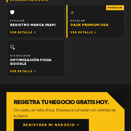
PREMIUM
🛡
⭐
ESCALAR
ESCALAR
REGISTRO MARCA INAPI
PACK PREMIUM UGA
VER DETALLE ↗
VER DETALLE ↗
🔍
VISIBILIDAD
OPTIMIZACIÓN FICHA
GOOGLE
VER DETALLE ↗
REGISTRA TU NEGOCIO GRATIS HOY.
Sin costo, sin letra chica. Empieza a conectar con clientes de
tu barrio.
REGISTRAR MI NEGOCIO ↗