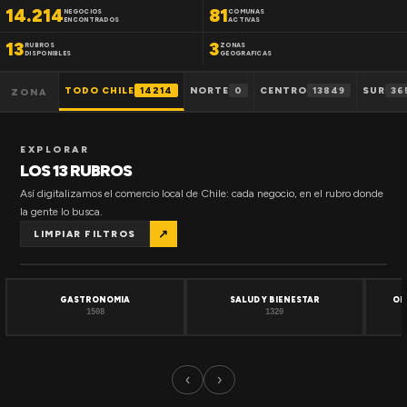
14.214
81
NEGOCIOS
COMUNAS
ENCONTRADOS
ACTIVAS
13
3
RUBROS
ZONAS
DISPONIBLES
GEOGRAFICAS
TODO CHILE
14214
NORTE
0
CENTRO
13849
SUR
36
ZONA
EXPLORAR
LOS 13 RUBROS
Así digitalizamos el comercio local de Chile: cada negocio, en el rubro donde
la gente lo busca.
↗
LIMPIAR FILTROS
GASTRONOMIA
SALUD Y BIENESTAR
OF
1508
1320
‹
›