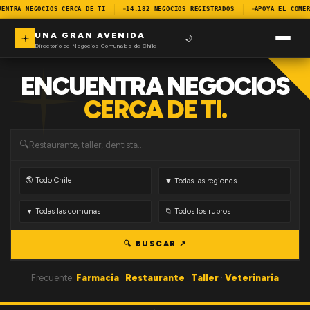
UENTRA NEGOCIOS CERCA DE TI
14.182 NEGOCIOS REGISTRADOS
APOYA EL COMER
UNA GRAN AVENIDA
🌙
Directorio de Negocios Comunales de Chile
ENCUENTRA NEGOCIOS
CERCA DE TI.
🔍
🔍 BUSCAR ↗
Frecuente:
Farmacia
·
Restaurante
·
Taller
·
Veterinaria