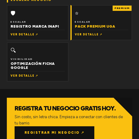
PREMIUM
🛡
⭐
ESCALAR
ESCALAR
REGISTRO MARCA INAPI
PACK PREMIUM UGA
VER DETALLE ↗
VER DETALLE ↗
🔍
VISIBILIDAD
OPTIMIZACIÓN FICHA
GOOGLE
VER DETALLE ↗
REGISTRA TU NEGOCIO GRATIS HOY.
Sin costo, sin letra chica. Empieza a conectar con clientes de
tu barrio.
REGISTRAR MI NEGOCIO ↗