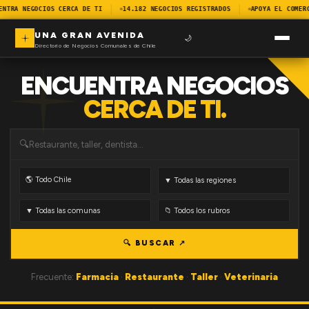
ENTRA NEGOCIOS CERCA DE TI
14.182 NEGOCIOS REGISTRADOS
APOYA EL COMER
UNA GRAN AVENIDA
🌙
Directorio de Negocios Comunales de Chile
ENCUENTRA NEGOCIOS
CERCA DE TI.
🔍
🔍 BUSCAR ↗
Frecuente:
Farmacia
·
Restaurante
·
Taller
·
Veterinaria