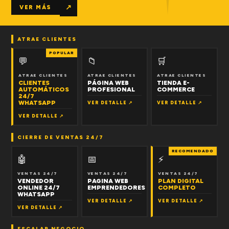
↗
VER MÁS
ATRAE CLIENTES
POPULAR
💬
📁
🛒
ATRAE CLIENTES
ATRAE CLIENTES
ATRAE CLIENTES
CLIENTES
PÁGINA WEB
TIENDA E-
AUTOMÁTICOS
PROFESIONAL
COMMERCE
24/7
WHATSAPP
VER DETALLE ↗
VER DETALLE ↗
VER DETALLE ↗
CIERRE DE VENTAS 24/7
RECOMENDADO
🤖
📅
⚡
VENTAS 24/7
VENTAS 24/7
VENTAS 24/7
VENDEDOR
PAGINA WEB
PLAN DIGITAL
ONLINE 24/7
EMPRENDEDORES
COMPLETO
WHATSAPP
VER DETALLE ↗
VER DETALLE ↗
VER DETALLE ↗
ESCALAR NEGOCIO