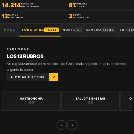
14.214
81
NEGOCIOS
COMUNAS
ENCONTRADOS
ACTIVAS
13
3
RUBROS
ZONAS
DISPONIBLES
GEOGRAFICAS
TODO CHILE
14214
NORTE
0
CENTRO
13849
SUR
36
ZONA
EXPLORAR
LOS 13 RUBROS
Así digitalizamos el comercio local de Chile: cada negocio, en el rubro donde
la gente lo busca.
↗
LIMPIAR FILTROS
GASTRONOMIA
SALUD Y BIENESTAR
OF
1508
1320
‹
›