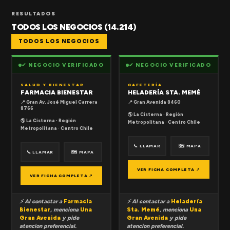
RESULTADOS
TODOS LOS NEGOCIOS (14.214)
TODOS LOS NEGOCIOS
✔ NEGOCIO VERIFICADO
✔ NEGOCIO VERIFICADO
SALUD Y BIENESTAR
CAFETERÍA
FARMACIA BIENESTAR
HELADERÍA STA. MEMÉ
📍 Gran Av. José Miguel Carrera
📍 Gran Avenida 8460
8766
🌎 La Cisterna · Región
🌎 La Cisterna · Región
Metropolitana · Centro Chile
Metropolitana · Centro Chile
📞 LLAMAR
🗺 MAPA
📞 LLAMAR
🗺 MAPA
VER FICHA COMPLETA ↗
VER FICHA COMPLETA ↗
⚡ Al contactar a
Farmacia
⚡ Al contactar a
Heladería
Bienestar
, menciona
Una
Sta. Memé
, menciona
Una
Gran Avenida
y pide
Gran Avenida
y pide
atencion preferencial.
atencion preferencial.