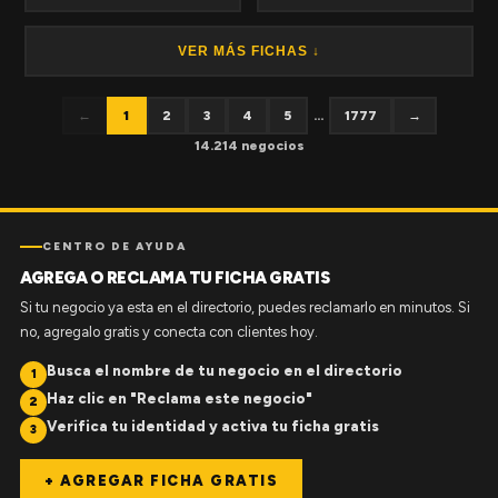
VER MÁS FICHAS ↓
←
1
2
3
4
5
...
1777
→
14.214 negocios
CENTRO DE AYUDA
AGREGA O RECLAMA TU FICHA GRATIS
Si tu negocio ya esta en el directorio, puedes reclamarlo en minutos. Si
no, agregalo gratis y conecta con clientes hoy.
Busca el nombre de tu negocio en el directorio
1
Haz clic en "Reclama este negocio"
2
Verifica tu identidad y activa tu ficha gratis
3
+ AGREGAR FICHA GRATIS