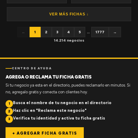
VER MÁS FICHAS ↓
←
1
2
3
4
5
...
1777
→
14.214 negocios
CENTRO DE AYUDA
AGREGA O RECLAMA TU FICHA GRATIS
Si tu negocio ya esta en el directorio, puedes reclamarlo en minutos. Si
no, agregalo gratis y conecta con clientes hoy.
Busca el nombre de tu negocio en el directorio
1
Haz clic en "Reclama este negocio"
2
Verifica tu identidad y activa tu ficha gratis
3
+ AGREGAR FICHA GRATIS