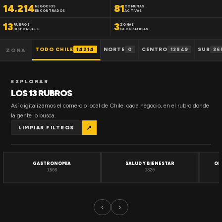
14.214
81
NEGOCIOS
COMUNAS
ENCONTRADOS
ACTIVAS
13
3
RUBROS
ZONAS
DISPONIBLES
GEOGRAFICAS
TODO CHILE
14214
NORTE
0
CENTRO
13849
SUR
36
ZONA
EXPLORAR
LOS 13 RUBROS
Así digitalizamos el comercio local de Chile: cada negocio, en el rubro donde
la gente lo busca.
↗
LIMPIAR FILTROS
GASTRONOMIA
SALUD Y BIENESTAR
OF
1508
1320
‹
›