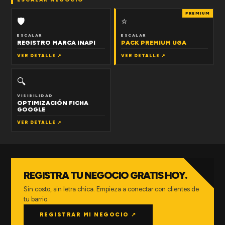
PREMIUM
🛡
⭐
ESCALAR
ESCALAR
REGISTRO MARCA INAPI
PACK PREMIUM UGA
VER DETALLE ↗
VER DETALLE ↗
🔍
VISIBILIDAD
OPTIMIZACIÓN FICHA
GOOGLE
VER DETALLE ↗
REGISTRA TU NEGOCIO GRATIS HOY.
Sin costo, sin letra chica. Empieza a conectar con clientes de
tu barrio.
REGISTRAR MI NEGOCIO ↗