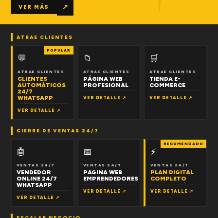
↗
VER MÁS
ATRAE CLIENTES
POPULAR
💬
📁
🛒
ATRAE CLIENTES
ATRAE CLIENTES
ATRAE CLIENTES
CLIENTES
PÁGINA WEB
TIENDA E-
AUTOMÁTICOS
PROFESIONAL
COMMERCE
24/7
WHATSAPP
VER DETALLE ↗
VER DETALLE ↗
VER DETALLE ↗
CIERRE DE VENTAS 24/7
RECOMENDADO
🤖
📅
⚡
VENTAS 24/7
VENTAS 24/7
VENTAS 24/7
VENDEDOR
PAGINA WEB
PLAN DIGITAL
ONLINE 24/7
EMPRENDEDORES
COMPLETO
WHATSAPP
VER DETALLE ↗
VER DETALLE ↗
VER DETALLE ↗
ESCALAR NEGOCIO