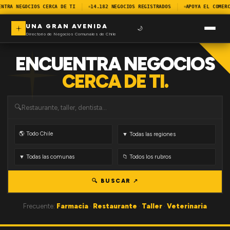
ENTRA NEGOCIOS CERCA DE TI
14.182 NEGOCIOS REGISTRADOS
APOYA EL COMERC
UNA GRAN AVENIDA
🌙
Directorio de Negocios Comunales de Chile
ENCUENTRA NEGOCIOS
CERCA DE TI.
🔍
🔍 BUSCAR ↗
Frecuente:
Farmacia
·
Restaurante
·
Taller
·
Veterinaria