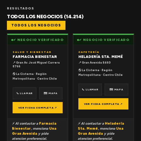
RESULTADOS
TODOS LOS NEGOCIOS (14.214)
TODOS LOS NEGOCIOS
✔ NEGOCIO VERIFICADO
✔ NEGOCIO VERIFICADO
SALUD Y BIENESTAR
CAFETERÍA
FARMACIA BIENESTAR
HELADERÍA STA. MEMÉ
📍 Gran Av. José Miguel Carrera
📍 Gran Avenida 8460
8766
🌎 La Cisterna · Región
🌎 La Cisterna · Región
Metropolitana · Centro Chile
Metropolitana · Centro Chile
📞 LLAMAR
🗺 MAPA
📞 LLAMAR
🗺 MAPA
VER FICHA COMPLETA ↗
VER FICHA COMPLETA ↗
⚡ Al contactar a
Farmacia
⚡ Al contactar a
Heladería
Bienestar
, menciona
Una
Sta. Memé
, menciona
Una
Gran Avenida
y pide
Gran Avenida
y pide
atencion preferencial.
atencion preferencial.