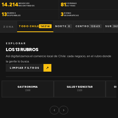
14.214
81
NEGOCIOS
COMUNAS
ENCONTRADOS
ACTIVAS
13
3
RUBROS
ZONAS
DISPONIBLES
GEOGRAFICAS
TODO CHILE
14214
NORTE
0
CENTRO
13849
SUR
36
ZONA
EXPLORAR
LOS 13 RUBROS
Así digitalizamos el comercio local de Chile: cada negocio, en el rubro donde
la gente lo busca.
↗
LIMPIAR FILTROS
GASTRONOMIA
SALUD Y BIENESTAR
OF
1508
1320
‹
›