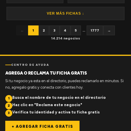
VER MÁS FICHAS ↓
←
1
2
3
4
5
...
1777
→
14.214 negocios
CENTRO DE AYUDA
AGREGA O RECLAMA TU FICHA GRATIS
Si tu negocio ya esta en el directorio, puedes reclamarlo en minutos. Si
no, agregalo gratis y conecta con clientes hoy.
Busca el nombre de tu negocio en el directorio
1
Haz clic en "Reclama este negocio"
2
Verifica tu identidad y activa tu ficha gratis
3
+ AGREGAR FICHA GRATIS