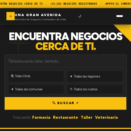
ENTRA NEGOCIOS CERCA DE TI
14.182 NEGOCIOS REGISTRADOS
APOYA EL COMERC
UNA GRAN AVENIDA
🌙
Directorio de Negocios Comunales de Chile
ENCUENTRA NEGOCIOS
CERCA DE TI.
🔍
🔍 BUSCAR ↗
Frecuente:
Farmacia
·
Restaurante
·
Taller
·
Veterinaria