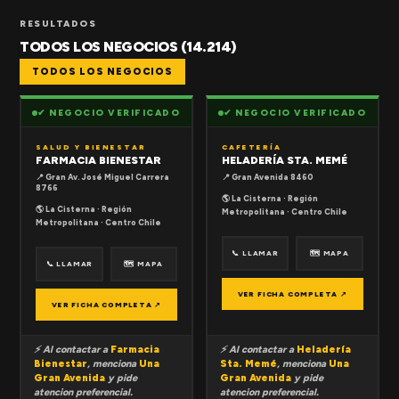
RESULTADOS
TODOS LOS NEGOCIOS (14.214)
TODOS LOS NEGOCIOS
✔ NEGOCIO VERIFICADO
✔ NEGOCIO VERIFICADO
SALUD Y BIENESTAR
CAFETERÍA
FARMACIA BIENESTAR
HELADERÍA STA. MEMÉ
📍 Gran Av. José Miguel Carrera
📍 Gran Avenida 8460
8766
🌎 La Cisterna · Región
🌎 La Cisterna · Región
Metropolitana · Centro Chile
Metropolitana · Centro Chile
📞 LLAMAR
🗺 MAPA
📞 LLAMAR
🗺 MAPA
VER FICHA COMPLETA ↗
VER FICHA COMPLETA ↗
⚡ Al contactar a
Farmacia
⚡ Al contactar a
Heladería
Bienestar
, menciona
Una
Sta. Memé
, menciona
Una
Gran Avenida
y pide
Gran Avenida
y pide
atencion preferencial.
atencion preferencial.