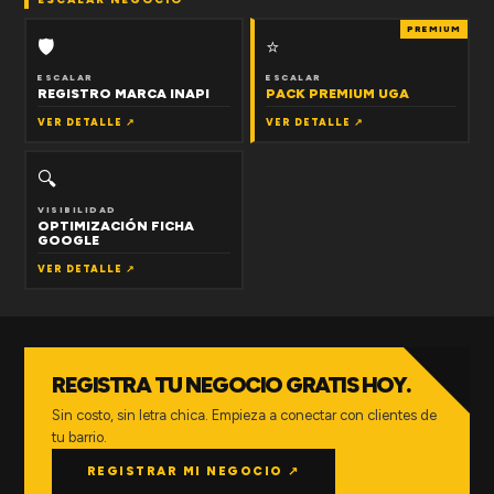
PREMIUM
🛡
⭐
ESCALAR
ESCALAR
REGISTRO MARCA INAPI
PACK PREMIUM UGA
VER DETALLE ↗
VER DETALLE ↗
🔍
VISIBILIDAD
OPTIMIZACIÓN FICHA
GOOGLE
VER DETALLE ↗
REGISTRA TU NEGOCIO GRATIS HOY.
Sin costo, sin letra chica. Empieza a conectar con clientes de
tu barrio.
REGISTRAR MI NEGOCIO ↗