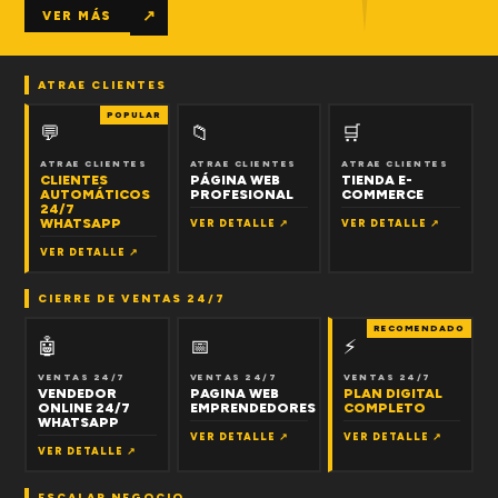
↗
VER MÁS
ATRAE CLIENTES
POPULAR
💬
📁
🛒
ATRAE CLIENTES
ATRAE CLIENTES
ATRAE CLIENTES
CLIENTES
PÁGINA WEB
TIENDA E-
AUTOMÁTICOS
PROFESIONAL
COMMERCE
24/7
WHATSAPP
VER DETALLE ↗
VER DETALLE ↗
VER DETALLE ↗
CIERRE DE VENTAS 24/7
RECOMENDADO
🤖
📅
⚡
VENTAS 24/7
VENTAS 24/7
VENTAS 24/7
VENDEDOR
PAGINA WEB
PLAN DIGITAL
ONLINE 24/7
EMPRENDEDORES
COMPLETO
WHATSAPP
VER DETALLE ↗
VER DETALLE ↗
VER DETALLE ↗
ESCALAR NEGOCIO