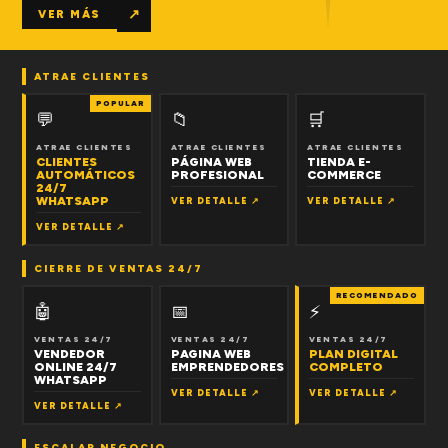
↗
VER MÁS
ATRAE CLIENTES
POPULAR
💬
📁
🛒
ATRAE CLIENTES
ATRAE CLIENTES
ATRAE CLIENTES
CLIENTES
PÁGINA WEB
TIENDA E-
AUTOMÁTICOS
PROFESIONAL
COMMERCE
24/7
WHATSAPP
VER DETALLE ↗
VER DETALLE ↗
VER DETALLE ↗
CIERRE DE VENTAS 24/7
RECOMENDADO
🤖
📅
⚡
VENTAS 24/7
VENTAS 24/7
VENTAS 24/7
VENDEDOR
PAGINA WEB
PLAN DIGITAL
ONLINE 24/7
EMPRENDEDORES
COMPLETO
WHATSAPP
VER DETALLE ↗
VER DETALLE ↗
VER DETALLE ↗
ESCALAR NEGOCIO