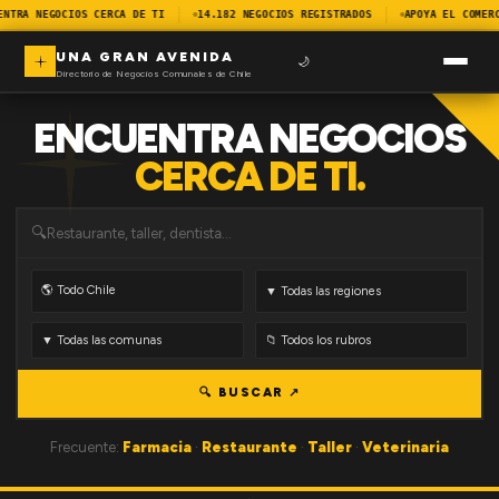
ENTRA NEGOCIOS CERCA DE TI
14.182 NEGOCIOS REGISTRADOS
APOYA EL COMER
UNA GRAN AVENIDA
🌙
Directorio de Negocios Comunales de Chile
ENCUENTRA NEGOCIOS
CERCA DE TI.
🔍
🔍 BUSCAR ↗
Frecuente:
Farmacia
·
Restaurante
·
Taller
·
Veterinaria