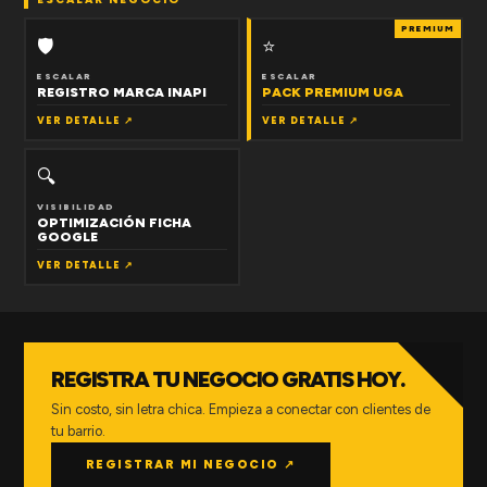
PREMIUM
🛡
⭐
ESCALAR
ESCALAR
REGISTRO MARCA INAPI
PACK PREMIUM UGA
VER DETALLE ↗
VER DETALLE ↗
🔍
VISIBILIDAD
OPTIMIZACIÓN FICHA
GOOGLE
VER DETALLE ↗
REGISTRA TU NEGOCIO GRATIS HOY.
Sin costo, sin letra chica. Empieza a conectar con clientes de
tu barrio.
REGISTRAR MI NEGOCIO ↗