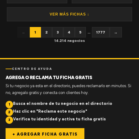
VER MÁS FICHAS ↓
←
1
2
3
4
5
...
1777
→
14.214 negocios
CENTRO DE AYUDA
AGREGA O RECLAMA TU FICHA GRATIS
Si tu negocio ya esta en el directorio, puedes reclamarlo en minutos. Si
no, agregalo gratis y conecta con clientes hoy.
Busca el nombre de tu negocio en el directorio
1
Haz clic en "Reclama este negocio"
2
Verifica tu identidad y activa tu ficha gratis
3
+ AGREGAR FICHA GRATIS