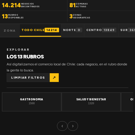
14.214
81
NEGOCIOS
COMUNAS
ENCONTRADOS
ACTIVAS
13
3
RUBROS
ZONAS
DISPONIBLES
GEOGRAFICAS
TODO CHILE
14214
NORTE
0
CENTRO
13849
SUR
36
ZONA
EXPLORAR
LOS 13 RUBROS
Así digitalizamos el comercio local de Chile: cada negocio, en el rubro donde
la gente lo busca.
↗
LIMPIAR FILTROS
GASTRONOMIA
SALUD Y BIENESTAR
OF
1508
1320
‹
›