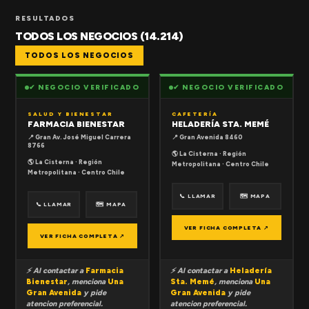
RESULTADOS
TODOS LOS NEGOCIOS (14.214)
TODOS LOS NEGOCIOS
✔ NEGOCIO VERIFICADO
✔ NEGOCIO VERIFICADO
SALUD Y BIENESTAR
CAFETERÍA
FARMACIA BIENESTAR
HELADERÍA STA. MEMÉ
📍 Gran Av. José Miguel Carrera
📍 Gran Avenida 8460
8766
🌎 La Cisterna · Región
🌎 La Cisterna · Región
Metropolitana · Centro Chile
Metropolitana · Centro Chile
📞 LLAMAR
🗺 MAPA
📞 LLAMAR
🗺 MAPA
VER FICHA COMPLETA ↗
VER FICHA COMPLETA ↗
⚡ Al contactar a
Farmacia
⚡ Al contactar a
Heladería
Bienestar
, menciona
Una
Sta. Memé
, menciona
Una
Gran Avenida
y pide
Gran Avenida
y pide
atencion preferencial.
atencion preferencial.