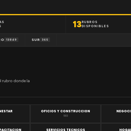
13
AS
RUBROS
S
DISPONIBLES
RO
SUR
13849
365
el rubro donde la
ENESTAR
OFICIOS Y CONSTRUCCION
NEGOCI
503
PACITACION
SERVICIOS TECNICOS
HOGAR