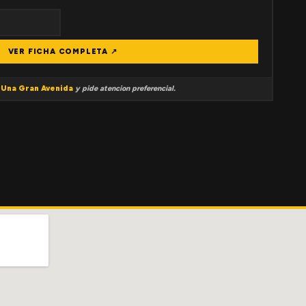
VER FICHA COMPLETA ↗
a
Una Gran Avenida
y pide atencion preferencial.