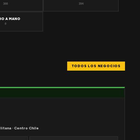
308
394
HO A MANO
0
TODOS LOS NEGOCIOS
litana · Centro Chile