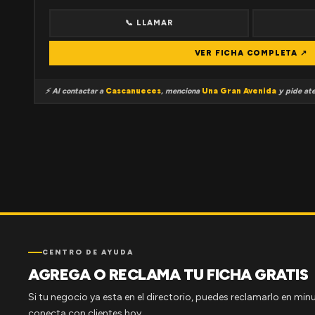
📞 LLAMAR
VER FICHA COMPLETA ↗
⚡ Al contactar a
Cascanueces
, menciona
Una Gran Avenida
y pide ate
CENTRO DE AYUDA
AGREGA O RECLAMA TU FICHA GRATIS
Si tu negocio ya esta en el directorio, puedes reclamarlo en minu
conecta con clientes hoy.