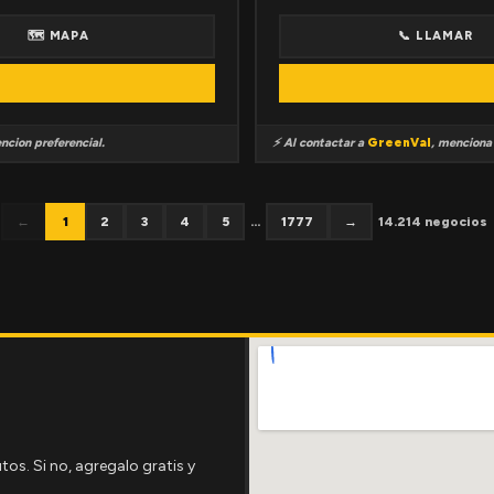
🗺 MAPA
📞 LLAMAR
ncion preferencial.
⚡ Al contactar a
GreenVal
, mencion
←
1
2
3
4
5
...
1777
→
14.214 negocios
tos. Si no, agregalo gratis y