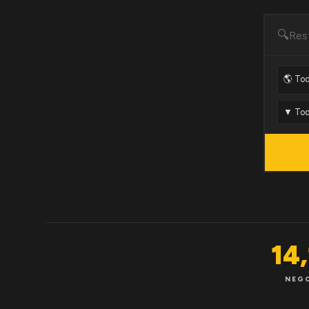
🔍
14
NEG