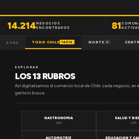
14.214
81
NEGOCIOS
COMUN
ENCONTRADOS
ACTIVA
TODO CHILE
NORTE
CENT
14214
0
ZONA
EXPLORAR
LOS 13 RUBROS
Así digitalizamos el comercio local de Chile: cada negocio, en 
gente lo busca.
GASTRONOMIA
SALUD Y BI
1508
1320
AUTOMOTRIZ
EDUCACION Y CA