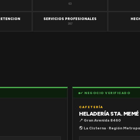
63
RETENCION
SERVICIOS PROFESIONALES
HEC
357
✔ NEGOCIO VERIFICADO
CAFETERÍA
HELADERÍA STA. MEMÉ
📍 Gran Avenida 8460
🌎 La Cisterna · Región Metropo