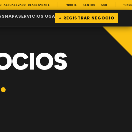
CTUALIZADO DIARIAMENTE
NORTE · CENTRO · SUR
ENCUEN
AS
MAPA
SERVICIOS UGA
+ REGISTRAR NEGOCIO
OCIOS
.