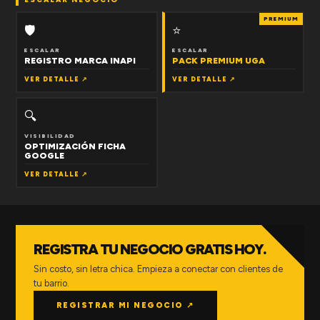
PREMIUM
🛡
⭐
ESCALAR
ESCALAR
REGISTRO MARCA INAPI
PACK PREMIUM UGA
VER DETALLE ↗
VER DETALLE ↗
🔍
VISIBILIDAD
OPTIMIZACIÓN FICHA
GOOGLE
VER DETALLE ↗
REGISTRA TU NEGOCIO GRATIS HOY.
Sin costo, sin letra chica. Empieza a conectar con clientes de
tu barrio.
REGISTRAR MI NEGOCIO ↗