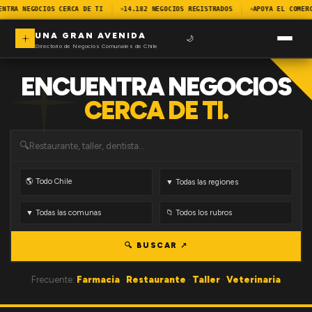
ENTRA NEGOCIOS CERCA DE TI
14.182 NEGOCIOS REGISTRADOS
APOYA EL COMER
UNA GRAN AVENIDA
🌙
Directorio de Negocios Comunales de Chile
ENCUENTRA NEGOCIOS
CERCA DE TI.
🔍
🔍 BUSCAR ↗
Frecuente:
Farmacia
·
Restaurante
·
Taller
·
Veterinaria