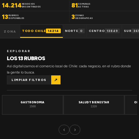
14.214
81
NEGOCIOS
COMUNAS
ENCONTRADOS
ACTIVAS
13
3
RUBROS
ZONAS
DISPONIBLES
GEOGRAFICAS
TODO CHILE
14214
NORTE
0
CENTRO
13849
SUR
36
ZONA
EXPLORAR
LOS 13 RUBROS
Así digitalizamos el comercio local de Chile: cada negocio, en el rubro donde
la gente lo busca.
↗
LIMPIAR FILTROS
GASTRONOMIA
SALUD Y BIENESTAR
OF
1508
1320
‹
›