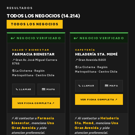
RESULTADOS
TODOS LOS NEGOCIOS (14.214)
TODOS LOS NEGOCIOS
✔ NEGOCIO VERIFICADO
✔ NEGOCIO VERIFICADO
SALUD Y BIENESTAR
CAFETERÍA
FARMACIA BIENESTAR
HELADERÍA STA. MEMÉ
📍 Gran Av. José Miguel Carrera
📍 Gran Avenida 8460
8766
🌎 La Cisterna · Región
🌎 La Cisterna · Región
Metropolitana · Centro Chile
Metropolitana · Centro Chile
📞 LLAMAR
🗺 MAPA
📞 LLAMAR
🗺 MAPA
VER FICHA COMPLETA ↗
VER FICHA COMPLETA ↗
⚡ Al contactar a
Farmacia
⚡ Al contactar a
Heladería
Bienestar
, menciona
Una
Sta. Memé
, menciona
Una
Gran Avenida
y pide
Gran Avenida
y pide
atencion preferencial.
atencion preferencial.