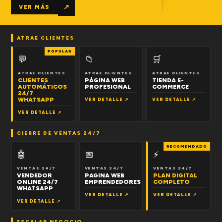
↗
VER MÁS
ATRAE CLIENTES
POPULAR
💬
📁
🛒
ATRAE CLIENTES
ATRAE CLIENTES
ATRAE CLIENTES
CLIENTES
PÁGINA WEB
TIENDA E-
AUTOMÁTICOS
PROFESIONAL
COMMERCE
24/7
WHATSAPP
VER DETALLE ↗
VER DETALLE ↗
VER DETALLE ↗
CIERRE DE VENTAS 24/7
RECOMENDADO
🤖
📅
⚡
VENTAS 24/7
VENTAS 24/7
VENTAS 24/7
VENDEDOR
PAGINA WEB
PLAN DIGITAL
ONLINE 24/7
EMPRENDEDORES
COMPLETO
WHATSAPP
VER DETALLE ↗
VER DETALLE ↗
VER DETALLE ↗
ESCALAR NEGOCIO