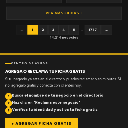
VER MÁS FICHAS ↓
←
1
2
3
4
5
...
1777
→
14.214 negocios
CENTRO DE AYUDA
AGREGA O RECLAMA TU FICHA GRATIS
Si tu negocio ya esta en el directorio, puedes reclamarlo en minutos. Si
no, agregalo gratis y conecta con clientes hoy.
Busca el nombre de tu negocio en el directorio
1
Haz clic en "Reclama este negocio"
2
Verifica tu identidad y activa tu ficha gratis
3
+ AGREGAR FICHA GRATIS