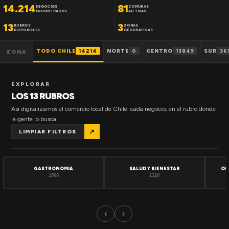
14.214
81
NEGOCIOS
COMUNAS
ENCONTRADOS
ACTIVAS
13
3
RUBROS
ZONAS
DISPONIBLES
GEOGRAFICAS
TODO CHILE
14214
NORTE
0
CENTRO
13849
SUR
36
ZONA
EXPLORAR
LOS 13 RUBROS
Así digitalizamos el comercio local de Chile: cada negocio, en el rubro donde
la gente lo busca.
↗
LIMPIAR FILTROS
GASTRONOMIA
SALUD Y BIENESTAR
OF
1508
1320
‹
›