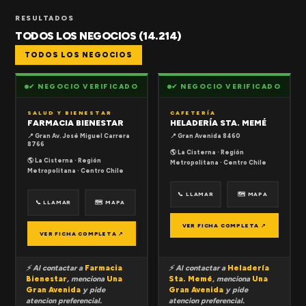
RESULTADOS
TODOS LOS NEGOCIOS (14.214)
TODOS LOS NEGOCIOS
✔ NEGOCIO VERIFICADO
✔ NEGOCIO VERIFICADO
SALUD Y BIENESTAR
CAFETERÍA
FARMACIA BIENESTAR
HELADERÍA STA. MEMÉ
📍 Gran Av. José Miguel Carrera
📍 Gran Avenida 8460
8766
🌎 La Cisterna · Región
🌎 La Cisterna · Región
Metropolitana · Centro Chile
Metropolitana · Centro Chile
📞 LLAMAR
🗺 MAPA
📞 LLAMAR
🗺 MAPA
VER FICHA COMPLETA ↗
VER FICHA COMPLETA ↗
⚡ Al contactar a
Farmacia
⚡ Al contactar a
Heladería
Bienestar
, menciona
Una
Sta. Memé
, menciona
Una
Gran Avenida
y pide
Gran Avenida
y pide
atencion preferencial.
atencion preferencial.