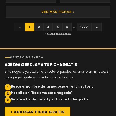
VER MÁS FICHAS ↓
←
1
2
3
4
5
...
1777
→
14.214 negocios
CENTRO DE AYUDA
AGREGA O RECLAMA TU FICHA GRATIS
Si tu negocio ya esta en el directorio, puedes reclamarlo en minutos. Si
no, agregalo gratis y conecta con clientes hoy.
Busca el nombre de tu negocio en el directorio
1
Haz clic en "Reclama este negocio"
2
Verifica tu identidad y activa tu ficha gratis
3
+ AGREGAR FICHA GRATIS