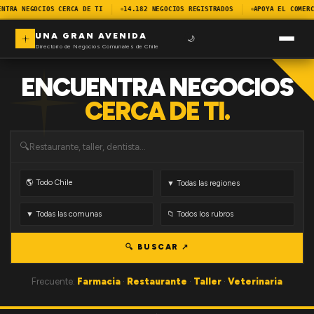
ENTRA NEGOCIOS CERCA DE TI
14.182 NEGOCIOS REGISTRADOS
APOYA EL COMERC
UNA GRAN AVENIDA
🌙
Directorio de Negocios Comunales de Chile
ENCUENTRA NEGOCIOS
CERCA DE TI.
🔍
🔍 BUSCAR ↗
Frecuente:
Farmacia
·
Restaurante
·
Taller
·
Veterinaria