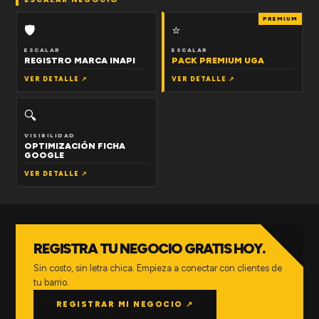
PREMIUM
🛡
⭐
ESCALAR
ESCALAR
REGISTRO MARCA INAPI
PACK PREMIUM UGA
VER DETALLE ↗
VER DETALLE ↗
🔍
VISIBILIDAD
OPTIMIZACIÓN FICHA
GOOGLE
VER DETALLE ↗
REGISTRA TU NEGOCIO GRATIS HOY.
Sin costo, sin letra chica. Empieza a conectar con clientes de
tu barrio.
REGISTRAR MI NEGOCIO ↗