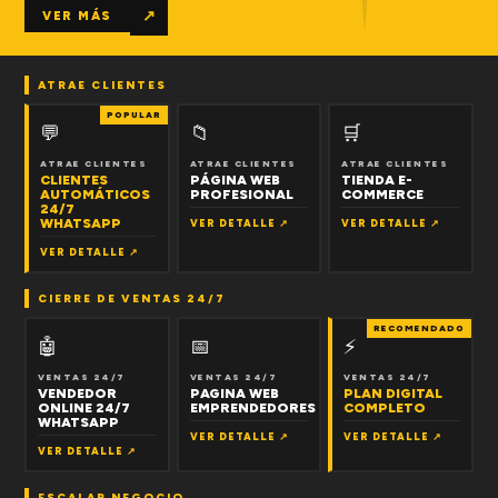
↗
VER MÁS
ATRAE CLIENTES
POPULAR
💬
📁
🛒
ATRAE CLIENTES
ATRAE CLIENTES
ATRAE CLIENTES
CLIENTES
PÁGINA WEB
TIENDA E-
AUTOMÁTICOS
PROFESIONAL
COMMERCE
24/7
WHATSAPP
VER DETALLE ↗
VER DETALLE ↗
VER DETALLE ↗
CIERRE DE VENTAS 24/7
RECOMENDADO
🤖
📅
⚡
VENTAS 24/7
VENTAS 24/7
VENTAS 24/7
VENDEDOR
PAGINA WEB
PLAN DIGITAL
ONLINE 24/7
EMPRENDEDORES
COMPLETO
WHATSAPP
VER DETALLE ↗
VER DETALLE ↗
VER DETALLE ↗
ESCALAR NEGOCIO