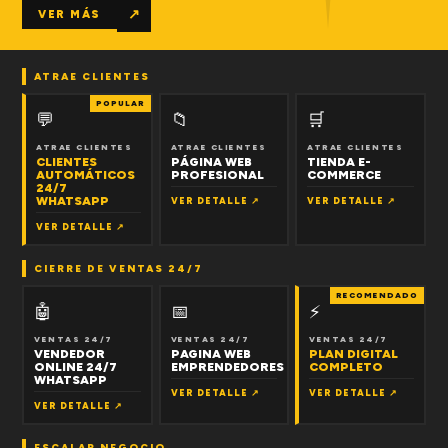
↗
VER MÁS
ATRAE CLIENTES
POPULAR
💬
📁
🛒
ATRAE CLIENTES
ATRAE CLIENTES
ATRAE CLIENTES
CLIENTES
PÁGINA WEB
TIENDA E-
AUTOMÁTICOS
PROFESIONAL
COMMERCE
24/7
WHATSAPP
VER DETALLE ↗
VER DETALLE ↗
VER DETALLE ↗
CIERRE DE VENTAS 24/7
RECOMENDADO
🤖
📅
⚡
VENTAS 24/7
VENTAS 24/7
VENTAS 24/7
VENDEDOR
PAGINA WEB
PLAN DIGITAL
ONLINE 24/7
EMPRENDEDORES
COMPLETO
WHATSAPP
VER DETALLE ↗
VER DETALLE ↗
VER DETALLE ↗
ESCALAR NEGOCIO