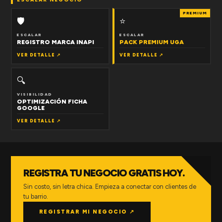
PREMIUM
🛡
⭐
ESCALAR
ESCALAR
REGISTRO MARCA INAPI
PACK PREMIUM UGA
VER DETALLE ↗
VER DETALLE ↗
🔍
VISIBILIDAD
OPTIMIZACIÓN FICHA
GOOGLE
VER DETALLE ↗
REGISTRA TU NEGOCIO GRATIS HOY.
Sin costo, sin letra chica. Empieza a conectar con clientes de
tu barrio.
REGISTRAR MI NEGOCIO ↗