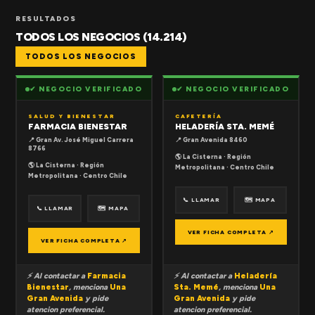
RESULTADOS
TODOS LOS NEGOCIOS (14.214)
TODOS LOS NEGOCIOS
✔ NEGOCIO VERIFICADO
✔ NEGOCIO VERIFICADO
SALUD Y BIENESTAR
CAFETERÍA
FARMACIA BIENESTAR
HELADERÍA STA. MEMÉ
📍 Gran Av. José Miguel Carrera
📍 Gran Avenida 8460
8766
🌎 La Cisterna · Región
🌎 La Cisterna · Región
Metropolitana · Centro Chile
Metropolitana · Centro Chile
📞 LLAMAR
🗺 MAPA
📞 LLAMAR
🗺 MAPA
VER FICHA COMPLETA ↗
VER FICHA COMPLETA ↗
⚡ Al contactar a
Farmacia
⚡ Al contactar a
Heladería
Bienestar
, menciona
Una
Sta. Memé
, menciona
Una
Gran Avenida
y pide
Gran Avenida
y pide
atencion preferencial.
atencion preferencial.