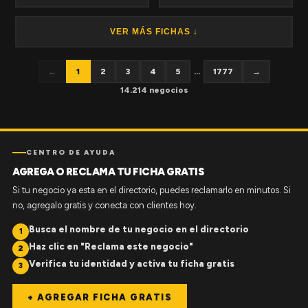
VER MÁS FICHAS ↓
←
1
2
3
4
5
...
1777
→
14.214 negocios
CENTRO DE AYUDA
AGREGA O RECLAMA TU FICHA GRATIS
Si tu negocio ya esta en el directorio, puedes reclamarlo en minutos. Si
no, agregalo gratis y conecta con clientes hoy.
Busca el nombre de tu negocio en el directorio
1
Haz clic en "Reclama este negocio"
2
Verifica tu identidad y activa tu ficha gratis
3
+ AGREGAR FICHA GRATIS