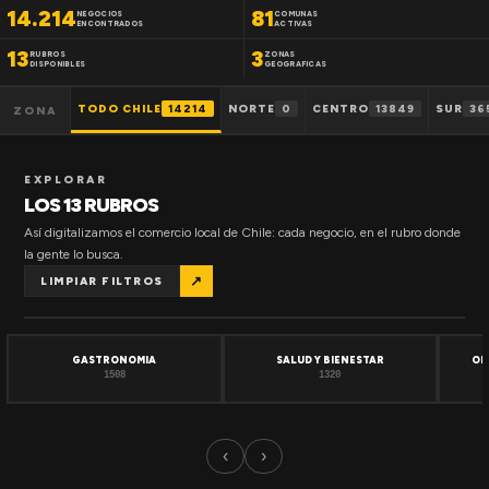
14.214
81
NEGOCIOS
COMUNAS
ENCONTRADOS
ACTIVAS
13
3
RUBROS
ZONAS
DISPONIBLES
GEOGRAFICAS
TODO CHILE
14214
NORTE
0
CENTRO
13849
SUR
36
ZONA
EXPLORAR
LOS 13 RUBROS
Así digitalizamos el comercio local de Chile: cada negocio, en el rubro donde
la gente lo busca.
↗
LIMPIAR FILTROS
GASTRONOMIA
SALUD Y BIENESTAR
OF
1508
1320
‹
›