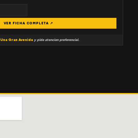
VER FICHA COMPLETA ↗
a
Una Gran Avenida
y pide atencion preferencial.