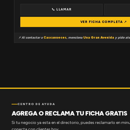
📞 LLAMAR
VER FICHA COMPLETA ↗
⚡ Al contactar a
Cascanueces
, menciona
Una Gran Avenida
y pide ate
CENTRO DE AYUDA
AGREGA O RECLAMA TU FICHA GRATIS
Si tu negocio ya esta en el directorio, puedes reclamarlo en minu
conecta con clientes hoy.