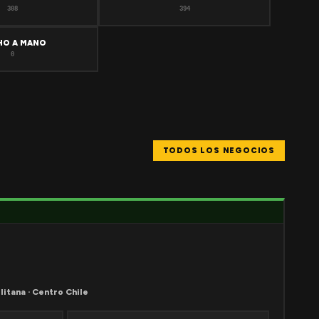
308
394
HO A MANO
0
TODOS LOS NEGOCIOS
litana · Centro Chile