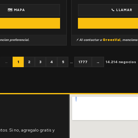
🗺 MAPA
📞 LLAMAR
ncion preferencial.
⚡ Al contactar a
GreenVal
, mencion
←
1
2
3
4
5
...
1777
→
14.214 negocios
tos. Si no, agregalo gratis y