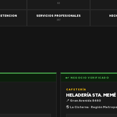
63
RETENCION
SERVICIOS PROFESIONALES
HEC
357
✔ NEGOCIO VERIFICADO
CAFETERÍA
HELADERÍA STA. MEMÉ
📍 Gran Avenida 8460
🌎 La Cisterna · Región Metropo