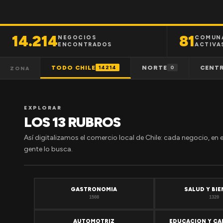
14.214
81
NEGOCIOS
COMUN
ENCONTRADOS
ACTIVA
TODO CHILE
NORTE
CENT
14214
0
ZONA
EXPLORAR
LOS 13 RUBROS
Así digitalizamos el comercio local de Chile: cada negocio, en 
gente lo busca.
GASTRONOMIA
SALUD Y BI
1508
1320
AUTOMOTRIZ
EDUCACION Y CA