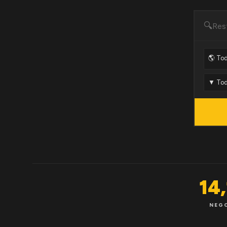
🔍
14
NEG