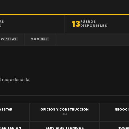
13
AS
RUBROS
S
DISPONIBLES
RO
SUR
13849
365
el rubro donde la
ENESTAR
OFICIOS Y CONSTRUCCION
NEGOCI
503
PACITACION
SERVICIOS TECNICOS
HOGAR