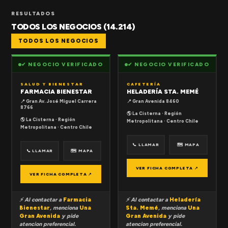
RESULTADOS
TODOS LOS NEGOCIOS (14.214)
TODOS LOS NEGOCIOS
✔ NEGOCIO VERIFICADO
✔ NEGOCIO VERIFICADO
SALUD Y BIENESTAR
CAFETERÍA
FARMACIA BIENESTAR
HELADERÍA STA. MEMÉ
📍 Gran Av. José Miguel Carrera
📍 Gran Avenida 8460
8766
🌎 La Cisterna · Región
🌎 La Cisterna · Región
Metropolitana · Centro Chile
Metropolitana · Centro Chile
📞 LLAMAR
🗺 MAPA
📞 LLAMAR
🗺 MAPA
VER FICHA COMPLETA ↗
VER FICHA COMPLETA ↗
⚡ Al contactar a
Farmacia
⚡ Al contactar a
Heladería
Bienestar
, menciona
Una
Sta. Memé
, menciona
Una
Gran Avenida
y pide
Gran Avenida
y pide
atencion preferencial.
atencion preferencial.