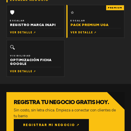
PREMIUM
🛡
⭐
ESCALAR
ESCALAR
REGISTRO MARCA INAPI
PACK PREMIUM UGA
VER DETALLE ↗
VER DETALLE ↗
🔍
VISIBILIDAD
OPTIMIZACIÓN FICHA
GOOGLE
VER DETALLE ↗
REGISTRA TU NEGOCIO GRATIS HOY.
Sin costo, sin letra chica. Empieza a conectar con clientes de
tu barrio.
REGISTRAR MI NEGOCIO ↗