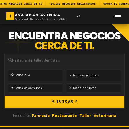
NTRA NEGOCIOS CERCA DE TI
14.182 NEGOCIOS REGISTRADOS
APOYA EL COMERC
UNA GRAN AVENIDA
🌙
Directorio de Negocios Comunales de Chile
ENCUENTRA NEGOCIOS
CERCA DE TI.
🔍
🔍 BUSCAR ↗
Frecuente:
Farmacia
·
Restaurante
·
Taller
·
Veterinaria