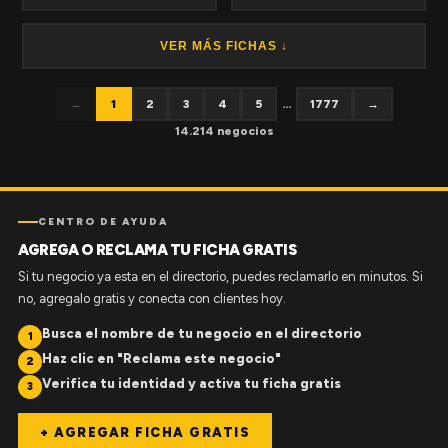
VER MÁS FICHAS ↓
←
1
2
3
4
5
...
1777
→
14.214 negocios
CENTRO DE AYUDA
AGREGA O RECLAMA TU FICHA GRATIS
Si tu negocio ya esta en el directorio, puedes reclamarlo en minutos. Si
no, agregalo gratis y conecta con clientes hoy.
Busca el nombre de tu negocio en el directorio
1
Haz clic en "Reclama este negocio"
2
Verifica tu identidad y activa tu ficha gratis
3
+ AGREGAR FICHA GRATIS