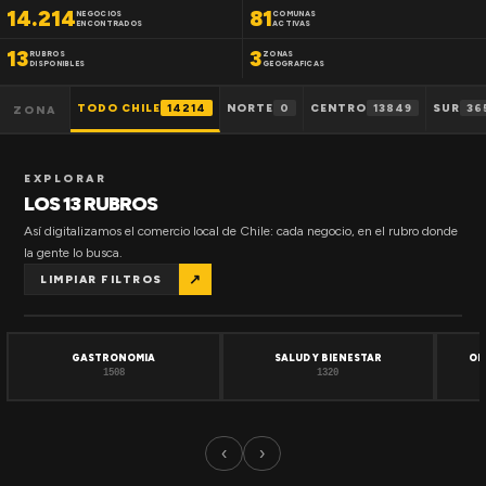
14.214
81
NEGOCIOS
COMUNAS
ENCONTRADOS
ACTIVAS
13
3
RUBROS
ZONAS
DISPONIBLES
GEOGRAFICAS
TODO CHILE
14214
NORTE
0
CENTRO
13849
SUR
36
ZONA
EXPLORAR
LOS 13 RUBROS
Así digitalizamos el comercio local de Chile: cada negocio, en el rubro donde
la gente lo busca.
↗
LIMPIAR FILTROS
GASTRONOMIA
SALUD Y BIENESTAR
OF
1508
1320
‹
›