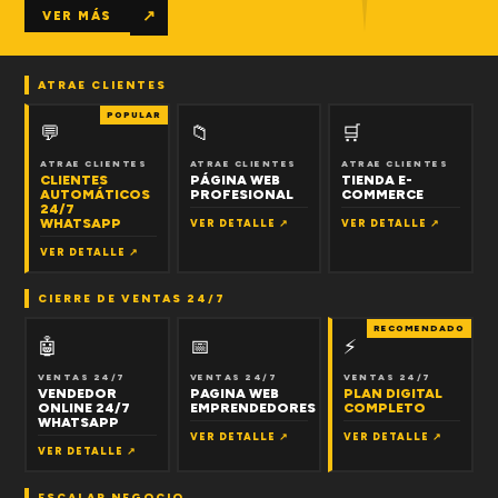
↗
VER MÁS
ATRAE CLIENTES
POPULAR
💬
📁
🛒
ATRAE CLIENTES
ATRAE CLIENTES
ATRAE CLIENTES
CLIENTES
PÁGINA WEB
TIENDA E-
AUTOMÁTICOS
PROFESIONAL
COMMERCE
24/7
WHATSAPP
VER DETALLE ↗
VER DETALLE ↗
VER DETALLE ↗
CIERRE DE VENTAS 24/7
RECOMENDADO
🤖
📅
⚡
VENTAS 24/7
VENTAS 24/7
VENTAS 24/7
VENDEDOR
PAGINA WEB
PLAN DIGITAL
ONLINE 24/7
EMPRENDEDORES
COMPLETO
WHATSAPP
VER DETALLE ↗
VER DETALLE ↗
VER DETALLE ↗
ESCALAR NEGOCIO