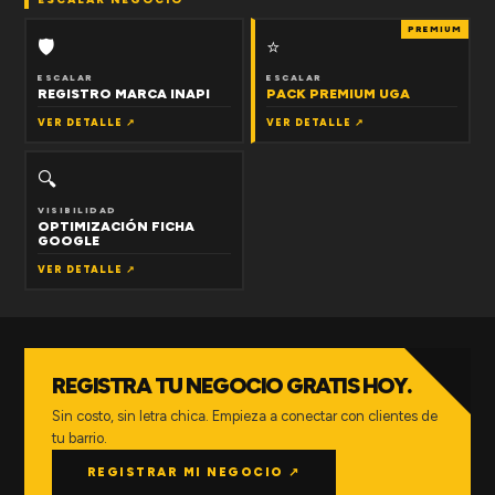
PREMIUM
🛡
⭐
ESCALAR
ESCALAR
REGISTRO MARCA INAPI
PACK PREMIUM UGA
VER DETALLE ↗
VER DETALLE ↗
🔍
VISIBILIDAD
OPTIMIZACIÓN FICHA
GOOGLE
VER DETALLE ↗
REGISTRA TU NEGOCIO GRATIS HOY.
Sin costo, sin letra chica. Empieza a conectar con clientes de
tu barrio.
REGISTRAR MI NEGOCIO ↗