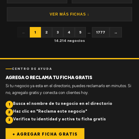
VER MÁS FICHAS ↓
←
1
2
3
4
5
...
1777
→
14.214 negocios
CENTRO DE AYUDA
AGREGA O RECLAMA TU FICHA GRATIS
Si tu negocio ya esta en el directorio, puedes reclamarlo en minutos. Si
no, agregalo gratis y conecta con clientes hoy.
Busca el nombre de tu negocio en el directorio
1
Haz clic en "Reclama este negocio"
2
Verifica tu identidad y activa tu ficha gratis
3
+ AGREGAR FICHA GRATIS