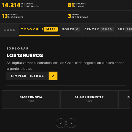
14.214
81
NEGOCIOS
COMUNAS
ENCONTRADOS
ACTIVAS
13
3
RUBROS
ZONAS
DISPONIBLES
GEOGRAFICAS
TODO CHILE
14214
NORTE
0
CENTRO
13849
SUR
36
ZONA
EXPLORAR
LOS 13 RUBROS
Así digitalizamos el comercio local de Chile: cada negocio, en el rubro donde
la gente lo busca.
↗
LIMPIAR FILTROS
GASTRONOMIA
SALUD Y BIENESTAR
OF
1508
1320
‹
›