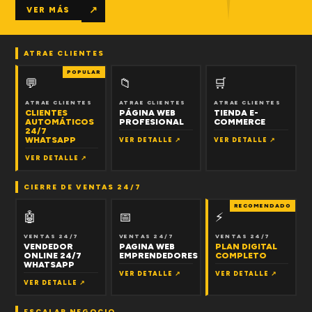
↗
VER MÁS
ATRAE CLIENTES
POPULAR
💬
📁
🛒
ATRAE CLIENTES
ATRAE CLIENTES
ATRAE CLIENTES
CLIENTES
PÁGINA WEB
TIENDA E-
AUTOMÁTICOS
PROFESIONAL
COMMERCE
24/7
WHATSAPP
VER DETALLE ↗
VER DETALLE ↗
VER DETALLE ↗
CIERRE DE VENTAS 24/7
RECOMENDADO
🤖
📅
⚡
VENTAS 24/7
VENTAS 24/7
VENTAS 24/7
VENDEDOR
PAGINA WEB
PLAN DIGITAL
ONLINE 24/7
EMPRENDEDORES
COMPLETO
WHATSAPP
VER DETALLE ↗
VER DETALLE ↗
VER DETALLE ↗
ESCALAR NEGOCIO