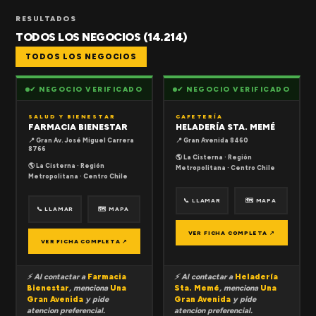
RESULTADOS
TODOS LOS NEGOCIOS (14.214)
TODOS LOS NEGOCIOS
✔ NEGOCIO VERIFICADO
✔ NEGOCIO VERIFICADO
SALUD Y BIENESTAR
CAFETERÍA
FARMACIA BIENESTAR
HELADERÍA STA. MEMÉ
📍 Gran Av. José Miguel Carrera
📍 Gran Avenida 8460
8766
🌎 La Cisterna · Región
🌎 La Cisterna · Región
Metropolitana · Centro Chile
Metropolitana · Centro Chile
📞 LLAMAR
🗺 MAPA
📞 LLAMAR
🗺 MAPA
VER FICHA COMPLETA ↗
VER FICHA COMPLETA ↗
⚡ Al contactar a
Farmacia
⚡ Al contactar a
Heladería
Bienestar
, menciona
Una
Sta. Memé
, menciona
Una
Gran Avenida
y pide
Gran Avenida
y pide
atencion preferencial.
atencion preferencial.