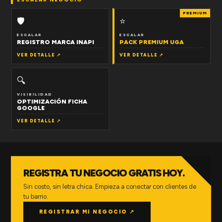
PREMIUM
🛡
⭐
ESCALAR
ESCALAR
REGISTRO MARCA INAPI
PACK PREMIUM UGA
VER DETALLE ↗
VER DETALLE ↗
🔍
VISIBILIDAD
OPTIMIZACIÓN FICHA
GOOGLE
VER DETALLE ↗
REGISTRA TU NEGOCIO GRATIS HOY.
Sin costo, sin letra chica. Empieza a conectar con clientes de
tu barrio.
REGISTRAR MI NEGOCIO ↗