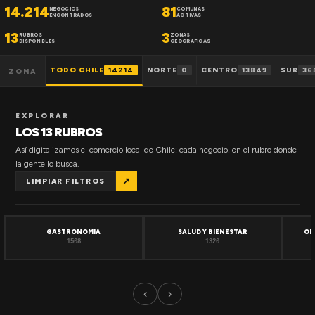
14.214
81
NEGOCIOS
COMUNAS
ENCONTRADOS
ACTIVAS
13
3
RUBROS
ZONAS
DISPONIBLES
GEOGRAFICAS
TODO CHILE
14214
NORTE
0
CENTRO
13849
SUR
36
ZONA
EXPLORAR
LOS 13 RUBROS
Así digitalizamos el comercio local de Chile: cada negocio, en el rubro donde
la gente lo busca.
↗
LIMPIAR FILTROS
GASTRONOMIA
SALUD Y BIENESTAR
OF
1508
1320
‹
›