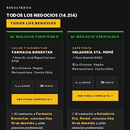
RESULTADOS
TODOS LOS NEGOCIOS (14.214)
TODOS LOS NEGOCIOS
✔ NEGOCIO VERIFICADO
✔ NEGOCIO VERIFICADO
SALUD Y BIENESTAR
CAFETERÍA
FARMACIA BIENESTAR
HELADERÍA STA. MEMÉ
📍 Gran Av. José Miguel Carrera
📍 Gran Avenida 8460
8766
🌎 La Cisterna · Región
🌎 La Cisterna · Región
Metropolitana · Centro Chile
Metropolitana · Centro Chile
📞 LLAMAR
🗺 MAPA
📞 LLAMAR
🗺 MAPA
VER FICHA COMPLETA ↗
VER FICHA COMPLETA ↗
⚡ Al contactar a
Farmacia
⚡ Al contactar a
Heladería
Bienestar
, menciona
Una
Sta. Memé
, menciona
Una
Gran Avenida
y pide
Gran Avenida
y pide
atencion preferencial.
atencion preferencial.