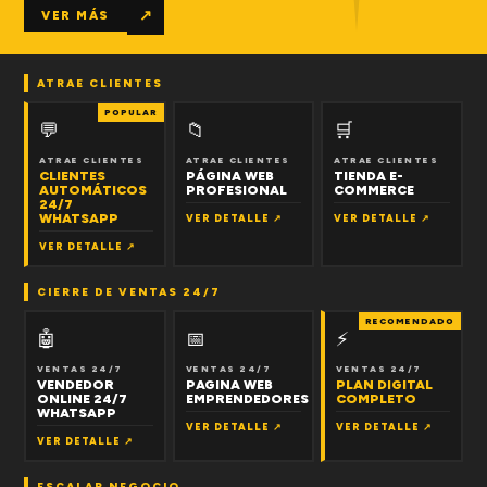
↗
VER MÁS
ATRAE CLIENTES
POPULAR
💬
📁
🛒
ATRAE CLIENTES
ATRAE CLIENTES
ATRAE CLIENTES
CLIENTES
PÁGINA WEB
TIENDA E-
AUTOMÁTICOS
PROFESIONAL
COMMERCE
24/7
WHATSAPP
VER DETALLE ↗
VER DETALLE ↗
VER DETALLE ↗
CIERRE DE VENTAS 24/7
RECOMENDADO
🤖
📅
⚡
VENTAS 24/7
VENTAS 24/7
VENTAS 24/7
VENDEDOR
PAGINA WEB
PLAN DIGITAL
ONLINE 24/7
EMPRENDEDORES
COMPLETO
WHATSAPP
VER DETALLE ↗
VER DETALLE ↗
VER DETALLE ↗
ESCALAR NEGOCIO