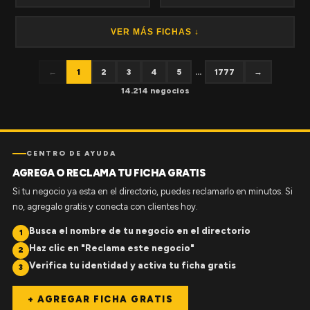
VER MÁS FICHAS ↓
←
1
2
3
4
5
...
1777
→
14.214 negocios
CENTRO DE AYUDA
AGREGA O RECLAMA TU FICHA GRATIS
Si tu negocio ya esta en el directorio, puedes reclamarlo en minutos. Si
no, agregalo gratis y conecta con clientes hoy.
Busca el nombre de tu negocio en el directorio
1
Haz clic en "Reclama este negocio"
2
Verifica tu identidad y activa tu ficha gratis
3
+ AGREGAR FICHA GRATIS