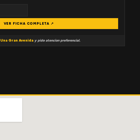
VER FICHA COMPLETA ↗
a
Una Gran Avenida
y pide atencion preferencial.