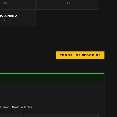
308
394
HO A MANO
0
TODOS LOS NEGOCIOS
litana · Centro Chile