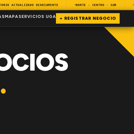
IO ACTUALIZADO DIARIAMENTE
NORTE · CENTRO · SUR
EN
AS
MAPA
SERVICIOS UGA
+ REGISTRAR NEGOCIO
OCIOS
.