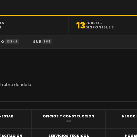
13
AS
RUBROS
S
DISPONIBLES
RO
SUR
13849
365
el rubro donde la
ENESTAR
OFICIOS Y CONSTRUCCION
NEGOCI
503
PACITACION
SERVICIOS TECNICOS
HOGAR