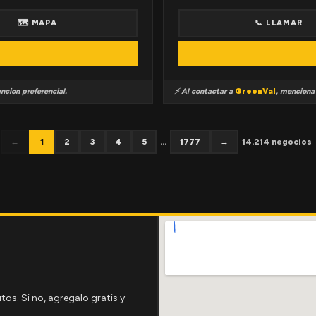
🗺 MAPA
📞 LLAMAR
ncion preferencial.
⚡ Al contactar a
GreenVal
, mencion
←
1
2
3
4
5
...
1777
→
14.214 negocios
tos. Si no, agregalo gratis y