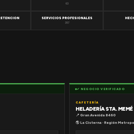
63
RETENCION
SERVICIOS PROFESIONALES
HEC
357
✔ NEGOCIO VERIFICADO
CAFETERÍA
HELADERÍA STA. MEMÉ
📍 Gran Avenida 8460
🌎 La Cisterna · Región Metropo