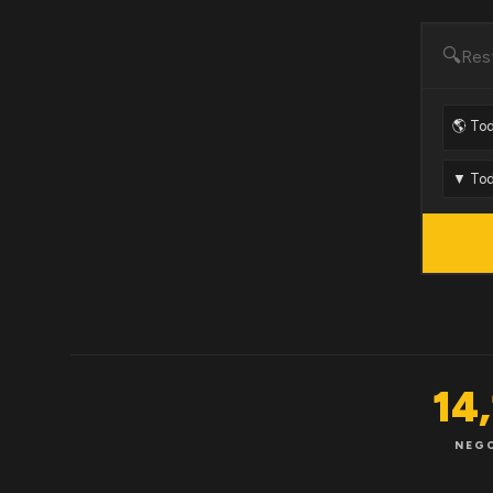
🔍
14
NEG