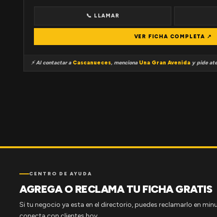
📞 LLAMAR
VER FICHA COMPLETA ↗
⚡ Al contactar a
Cascanueces
, menciona
Una Gran Avenida
y pide ate
CENTRO DE AYUDA
AGREGA O RECLAMA TU FICHA GRATIS
Si tu negocio ya esta en el directorio, puedes reclamarlo en minu
conecta con clientes hoy.