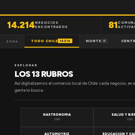
14.214
81
NEGOCIOS
COMUN
ENCONTRADOS
ACTIVA
TODO CHILE
NORTE
CENT
14214
0
ZONA
EXPLORAR
LOS 13 RUBROS
Así digitalizamos el comercio local de Chile: cada negocio, en 
gente lo busca.
GASTRONOMIA
SALUD Y BI
1508
1320
AUTOMOTRIZ
EDUCACION Y CA