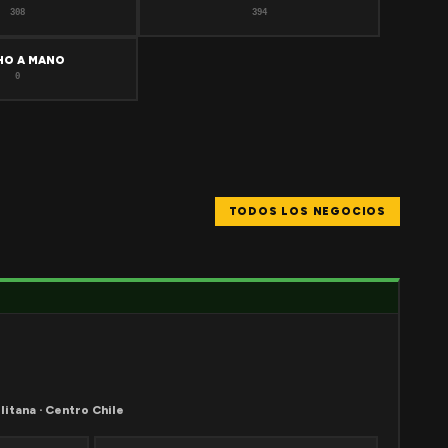
308
394
HO A MANO
0
TODOS LOS NEGOCIOS
litana · Centro Chile