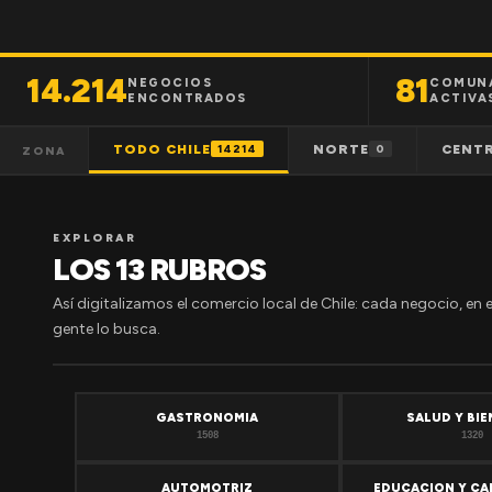
14.214
81
NEGOCIOS
COMUN
ENCONTRADOS
ACTIVA
TODO CHILE
NORTE
CENT
14214
0
ZONA
EXPLORAR
LOS 13 RUBROS
Así digitalizamos el comercio local de Chile: cada negocio, en 
gente lo busca.
GASTRONOMIA
SALUD Y BI
1508
1320
AUTOMOTRIZ
EDUCACION Y CA