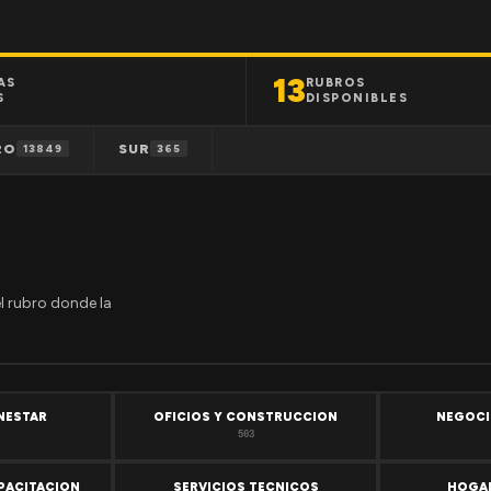
13
AS
RUBROS
S
DISPONIBLES
RO
SUR
13849
365
el rubro donde la
ENESTAR
OFICIOS Y CONSTRUCCION
NEGOCI
503
PACITACION
SERVICIOS TECNICOS
HOGAR