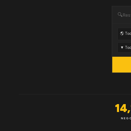
🔍
14
NEG