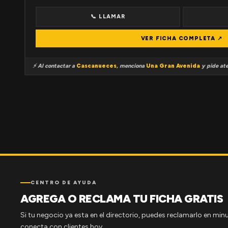
📞 LLAMAR
VER FICHA COMPLETA ↗
⚡ Al contactar a
Cascanueces
, menciona
Una Gran Avenida
y pide ate
CENTRO DE AYUDA
AGREGA O RECLAMA TU FICHA GRATIS
Si tu negocio ya esta en el directorio, puedes reclamarlo en minu
conecta con clientes hoy.