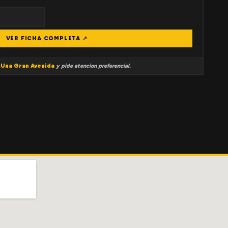
VER FICHA COMPLETA ↗
a
Una Gran Avenida
y pide atencion preferencial.