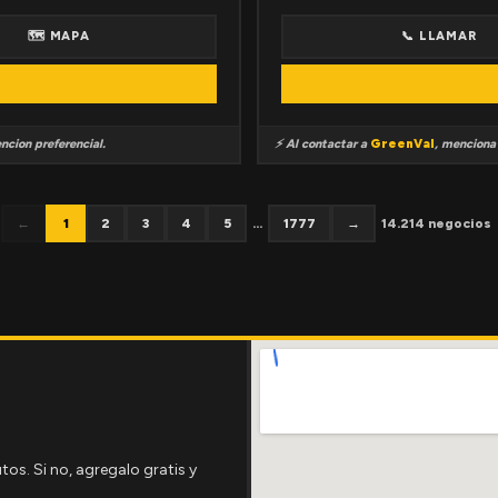
🗺 MAPA
📞 LLAMAR
ncion preferencial.
⚡ Al contactar a
GreenVal
, mencion
←
1
2
3
4
5
...
1777
→
14.214 negocios
tos. Si no, agregalo gratis y