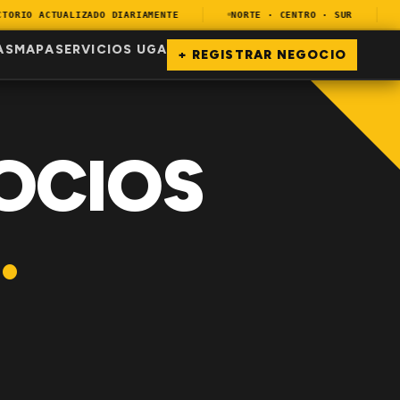
RIO ACTUALIZADO DIARIAMENTE
NORTE · CENTRO · SUR
EN
AS
MAPA
SERVICIOS UGA
+ REGISTRAR NEGOCIO
OCIOS
.