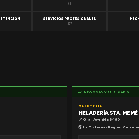
63
RETENCION
SERVICIOS PROFESIONALES
HEC
357
✔ NEGOCIO VERIFICADO
CAFETERÍA
HELADERÍA STA. MEMÉ
📍 Gran Avenida 8460
🌎 La Cisterna · Región Metropo