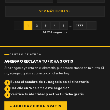
VER MÁS FICHAS ↓
←
1
2
3
4
5
...
1777
→
14.214 negocios
CENTRO DE AYUDA
AGREGA O RECLAMA TU FICHA GRATIS
Si tu negocio ya esta en el directorio, puedes reclamarlo en minutos. Si
no, agregalo gratis y conecta con clientes hoy.
Busca el nombre de tu negocio en el directorio
1
Haz clic en "Reclama este negocio"
2
Verifica tu identidad y activa tu ficha gratis
3
+ AGREGAR FICHA GRATIS