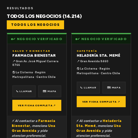
RESULTADOS
TODOS LOS NEGOCIOS (14.214)
TODOS LOS NEGOCIOS
✔ NEGOCIO VERIFICADO
✔ NEGOCIO VERIFICADO
SALUD Y BIENESTAR
CAFETERÍA
FARMACIA BIENESTAR
HELADERÍA STA. MEMÉ
📍 Gran Av. José Miguel Carrera
📍 Gran Avenida 8460
8766
🌎 La Cisterna · Región
🌎 La Cisterna · Región
Metropolitana · Centro Chile
Metropolitana · Centro Chile
📞 LLAMAR
🗺 MAPA
📞 LLAMAR
🗺 MAPA
VER FICHA COMPLETA ↗
VER FICHA COMPLETA ↗
⚡ Al contactar a
Farmacia
⚡ Al contactar a
Heladería
Bienestar
, menciona
Una
Sta. Memé
, menciona
Una
Gran Avenida
y pide
Gran Avenida
y pide
atencion preferencial.
atencion preferencial.