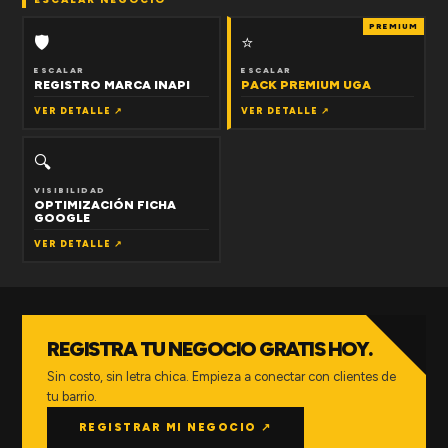
PREMIUM
🛡
⭐
ESCALAR
ESCALAR
REGISTRO MARCA INAPI
PACK PREMIUM UGA
VER DETALLE ↗
VER DETALLE ↗
🔍
VISIBILIDAD
OPTIMIZACIÓN FICHA
GOOGLE
VER DETALLE ↗
REGISTRA TU NEGOCIO GRATIS HOY.
Sin costo, sin letra chica. Empieza a conectar con clientes de
tu barrio.
REGISTRAR MI NEGOCIO ↗