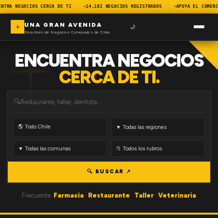
ENTRA NEGOCIOS CERCA DE TI
14.182 NEGOCIOS REGISTRADOS
APOYA EL COMERC
UNA GRAN AVENIDA
🌙
Directorio de Negocios Comunales de Chile
ENCUENTRA NEGOCIOS
CERCA DE TI.
🔍
🔍 BUSCAR ↗
Frecuente:
Farmacia
·
Restaurante
·
Taller
·
Veterinaria