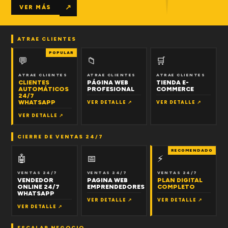
↗
VER MÁS
ATRAE CLIENTES
POPULAR
💬
📁
🛒
ATRAE CLIENTES
ATRAE CLIENTES
ATRAE CLIENTES
CLIENTES
PÁGINA WEB
TIENDA E-
AUTOMÁTICOS
PROFESIONAL
COMMERCE
24/7
WHATSAPP
VER DETALLE ↗
VER DETALLE ↗
VER DETALLE ↗
CIERRE DE VENTAS 24/7
RECOMENDADO
🤖
📅
⚡
VENTAS 24/7
VENTAS 24/7
VENTAS 24/7
VENDEDOR
PAGINA WEB
PLAN DIGITAL
ONLINE 24/7
EMPRENDEDORES
COMPLETO
WHATSAPP
VER DETALLE ↗
VER DETALLE ↗
VER DETALLE ↗
ESCALAR NEGOCIO