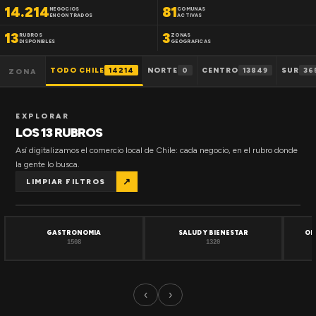
14.214
81
NEGOCIOS
COMUNAS
ENCONTRADOS
ACTIVAS
13
3
RUBROS
ZONAS
DISPONIBLES
GEOGRAFICAS
TODO CHILE
14214
NORTE
0
CENTRO
13849
SUR
36
ZONA
EXPLORAR
LOS 13 RUBROS
Así digitalizamos el comercio local de Chile: cada negocio, en el rubro donde
la gente lo busca.
↗
LIMPIAR FILTROS
GASTRONOMIA
SALUD Y BIENESTAR
OF
1508
1320
‹
›