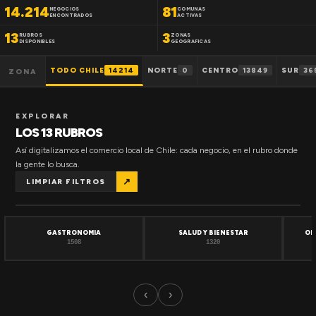
14.214
81
NEGOCIOS
COMUNAS
ENCONTRADOS
ACTIVAS
13
3
RUBROS
ZONAS
DISPONIBLES
GEOGRAFICAS
TODO CHILE
14214
NORTE
0
CENTRO
13849
SUR
36
ZONA
EXPLORAR
LOS 13 RUBROS
Así digitalizamos el comercio local de Chile: cada negocio, en el rubro donde
la gente lo busca.
↗
LIMPIAR FILTROS
GASTRONOMIA
SALUD Y BIENESTAR
OF
1508
1320
‹
›