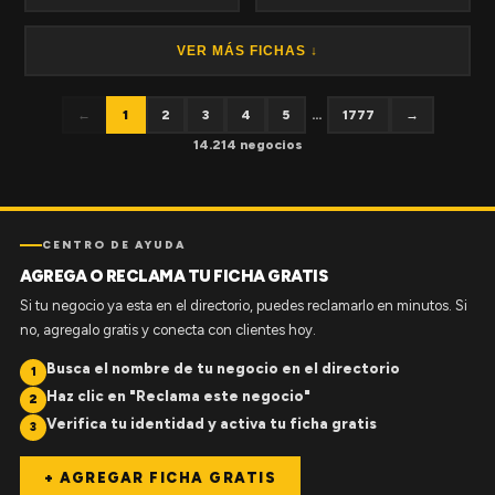
VER MÁS FICHAS ↓
←
1
2
3
4
5
...
1777
→
14.214 negocios
CENTRO DE AYUDA
AGREGA O RECLAMA TU FICHA GRATIS
Si tu negocio ya esta en el directorio, puedes reclamarlo en minutos. Si
no, agregalo gratis y conecta con clientes hoy.
Busca el nombre de tu negocio en el directorio
1
Haz clic en "Reclama este negocio"
2
Verifica tu identidad y activa tu ficha gratis
3
+ AGREGAR FICHA GRATIS