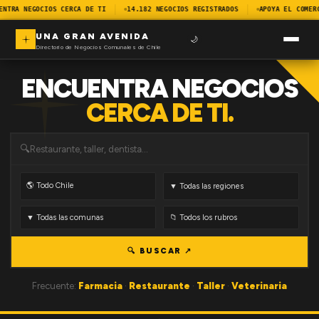
ENTRA NEGOCIOS CERCA DE TI
14.182 NEGOCIOS REGISTRADOS
APOYA EL COMER
UNA GRAN AVENIDA
🌙
Directorio de Negocios Comunales de Chile
ENCUENTRA NEGOCIOS
CERCA DE TI.
🔍
🔍 BUSCAR ↗
Frecuente:
Farmacia
·
Restaurante
·
Taller
·
Veterinaria