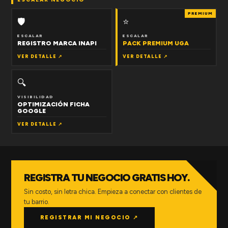
PREMIUM
🛡
⭐
ESCALAR
ESCALAR
REGISTRO MARCA INAPI
PACK PREMIUM UGA
VER DETALLE ↗
VER DETALLE ↗
🔍
VISIBILIDAD
OPTIMIZACIÓN FICHA
GOOGLE
VER DETALLE ↗
REGISTRA TU NEGOCIO GRATIS HOY.
Sin costo, sin letra chica. Empieza a conectar con clientes de
tu barrio.
REGISTRAR MI NEGOCIO ↗