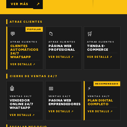
↗
VER MÁS
ATRAE CLIENTES
POPULAR
💬
📁
🛒
ATRAE CLIENTES
ATRAE CLIENTES
ATRAE CLIENTES
CLIENTES
PÁGINA WEB
TIENDA E-
AUTOMÁTICOS
PROFESIONAL
COMMERCE
24/7
WHATSAPP
VER DETALLE ↗
VER DETALLE ↗
VER DETALLE ↗
CIERRE DE VENTAS 24/7
RECOMENDADO
🤖
📅
⚡
VENTAS 24/7
VENTAS 24/7
VENTAS 24/7
VENDEDOR
PAGINA WEB
PLAN DIGITAL
ONLINE 24/7
EMPRENDEDORES
COMPLETO
WHATSAPP
VER DETALLE ↗
VER DETALLE ↗
VER DETALLE ↗
ESCALAR NEGOCIO