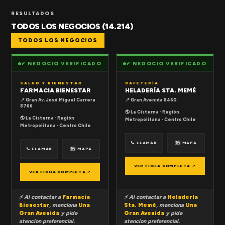
RESULTADOS
TODOS LOS NEGOCIOS (14.214)
TODOS LOS NEGOCIOS
✔ NEGOCIO VERIFICADO
✔ NEGOCIO VERIFICADO
SALUD Y BIENESTAR
CAFETERÍA
FARMACIA BIENESTAR
HELADERÍA STA. MEMÉ
📍 Gran Av. José Miguel Carrera
📍 Gran Avenida 8460
8766
🌎 La Cisterna · Región
🌎 La Cisterna · Región
Metropolitana · Centro Chile
Metropolitana · Centro Chile
📞 LLAMAR
🗺 MAPA
📞 LLAMAR
🗺 MAPA
VER FICHA COMPLETA ↗
VER FICHA COMPLETA ↗
⚡ Al contactar a
Farmacia
⚡ Al contactar a
Heladería
Bienestar
, menciona
Una
Sta. Memé
, menciona
Una
Gran Avenida
y pide
Gran Avenida
y pide
atencion preferencial.
atencion preferencial.