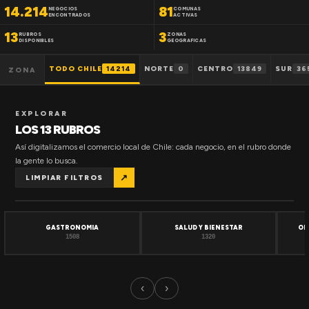
14.214
81
NEGOCIOS
COMUNAS
ENCONTRADOS
ACTIVAS
13
3
RUBROS
ZONAS
DISPONIBLES
GEOGRAFICAS
TODO CHILE
14214
NORTE
0
CENTRO
13849
SUR
36
ZONA
EXPLORAR
LOS 13 RUBROS
Así digitalizamos el comercio local de Chile: cada negocio, en el rubro donde
la gente lo busca.
↗
LIMPIAR FILTROS
GASTRONOMIA
SALUD Y BIENESTAR
OF
1508
1320
‹
›