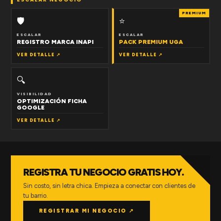
PREMIUM
🛡
⭐
ESCALAR
ESCALAR
REGISTRO MARCA INAPI
PACK PREMIUM UGA
VER DETALLE ↗
VER DETALLE ↗
🔍
VISIBILIDAD
OPTIMIZACIÓN FICHA
GOOGLE
VER DETALLE ↗
REGISTRA TU NEGOCIO GRATIS HOY.
Sin costo, sin letra chica. Empieza a conectar con clientes de
tu barrio.
REGISTRAR MI NEGOCIO ↗