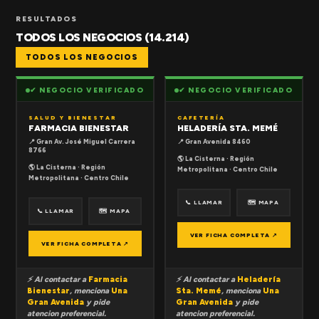
RESULTADOS
TODOS LOS NEGOCIOS (14.214)
TODOS LOS NEGOCIOS
✔ NEGOCIO VERIFICADO
✔ NEGOCIO VERIFICADO
SALUD Y BIENESTAR
CAFETERÍA
FARMACIA BIENESTAR
HELADERÍA STA. MEMÉ
📍 Gran Av. José Miguel Carrera
📍 Gran Avenida 8460
8766
🌎 La Cisterna · Región
🌎 La Cisterna · Región
Metropolitana · Centro Chile
Metropolitana · Centro Chile
📞 LLAMAR
🗺 MAPA
📞 LLAMAR
🗺 MAPA
VER FICHA COMPLETA ↗
VER FICHA COMPLETA ↗
⚡ Al contactar a
Farmacia
⚡ Al contactar a
Heladería
Bienestar
, menciona
Una
Sta. Memé
, menciona
Una
Gran Avenida
y pide
Gran Avenida
y pide
atencion preferencial.
atencion preferencial.