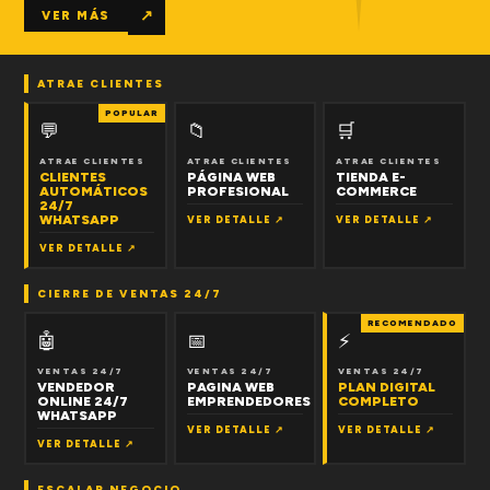
↗
VER MÁS
ATRAE CLIENTES
POPULAR
💬
📁
🛒
ATRAE CLIENTES
ATRAE CLIENTES
ATRAE CLIENTES
CLIENTES
PÁGINA WEB
TIENDA E-
AUTOMÁTICOS
PROFESIONAL
COMMERCE
24/7
WHATSAPP
VER DETALLE ↗
VER DETALLE ↗
VER DETALLE ↗
CIERRE DE VENTAS 24/7
RECOMENDADO
🤖
📅
⚡
VENTAS 24/7
VENTAS 24/7
VENTAS 24/7
VENDEDOR
PAGINA WEB
PLAN DIGITAL
ONLINE 24/7
EMPRENDEDORES
COMPLETO
WHATSAPP
VER DETALLE ↗
VER DETALLE ↗
VER DETALLE ↗
ESCALAR NEGOCIO