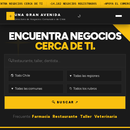
ENTRA NEGOCIOS CERCA DE TI
14.182 NEGOCIOS REGISTRADOS
APOYA EL COMERC
UNA GRAN AVENIDA
🌙
Directorio de Negocios Comunales de Chile
ENCUENTRA NEGOCIOS
CERCA DE TI.
🔍
🔍 BUSCAR ↗
Frecuente:
Farmacia
·
Restaurante
·
Taller
·
Veterinaria