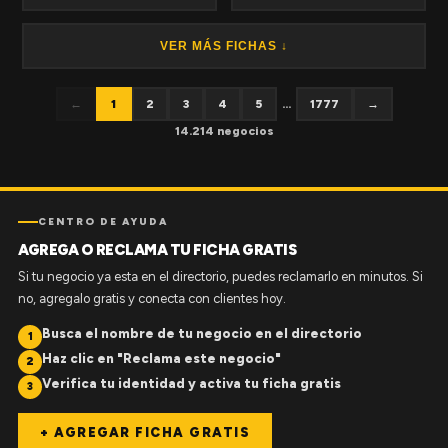
VER MÁS FICHAS ↓
←
1
2
3
4
5
...
1777
→
14.214 negocios
CENTRO DE AYUDA
AGREGA O RECLAMA TU FICHA GRATIS
Si tu negocio ya esta en el directorio, puedes reclamarlo en minutos. Si
no, agregalo gratis y conecta con clientes hoy.
Busca el nombre de tu negocio en el directorio
1
Haz clic en "Reclama este negocio"
2
Verifica tu identidad y activa tu ficha gratis
3
+ AGREGAR FICHA GRATIS