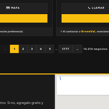
🗺 MAPA
📞 LLAMAR
ncion preferencial.
⚡ Al contactar a
GreenVal
, mencion
←
1
2
3
4
5
...
1777
→
14.214 negocios
tos. Si no, agregalo gratis y