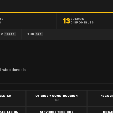
13
AS
RUBROS
S
DISPONIBLES
RO
SUR
13849
365
el rubro donde la
ENESTAR
OFICIOS Y CONSTRUCCION
NEGOCI
503
PACITACION
SERVICIOS TECNICOS
HOGAR