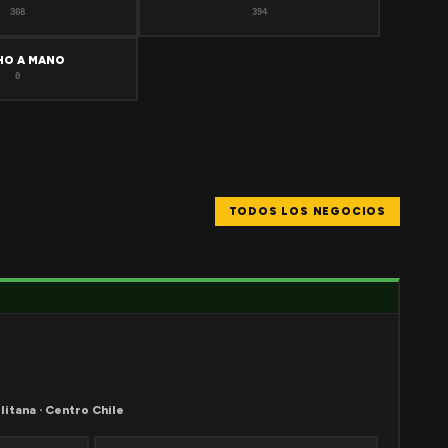
308
394
HO A MANO
0
TODOS LOS NEGOCIOS
litana · Centro Chile