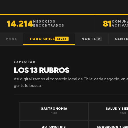
14.214
81
NEGOCIOS
COMUN
ENCONTRADOS
ACTIVA
TODO CHILE
NORTE
CENT
14214
0
ZONA
EXPLORAR
LOS 13 RUBROS
Así digitalizamos el comercio local de Chile: cada negocio, en 
gente lo busca.
GASTRONOMIA
SALUD Y BI
1508
1320
AUTOMOTRIZ
EDUCACION Y CA