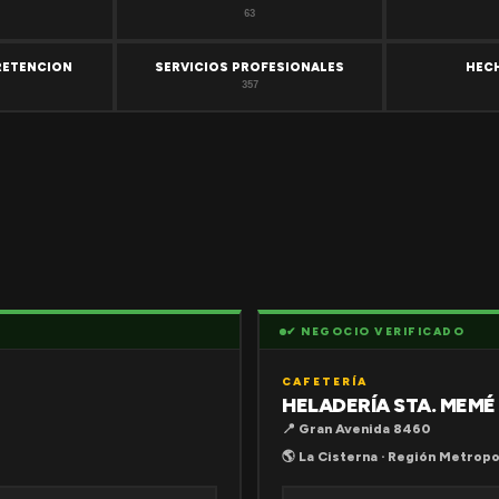
63
RETENCION
SERVICIOS PROFESIONALES
HEC
357
✔ NEGOCIO VERIFICADO
CAFETERÍA
HELADERÍA STA. MEMÉ
📍 Gran Avenida 8460
🌎 La Cisterna · Región Metropo