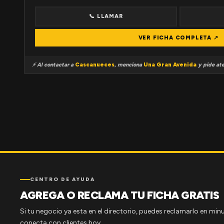
📞 LLAMAR
VER FICHA COMPLETA ↗
⚡ Al contactar a
Cascanueces
, menciona
Una Gran Avenida
y pide ate
CENTRO DE AYUDA
AGREGA O RECLAMA TU FICHA GRATIS
Si tu negocio ya esta en el directorio, puedes reclamarlo en minu
conecta con clientes hoy.