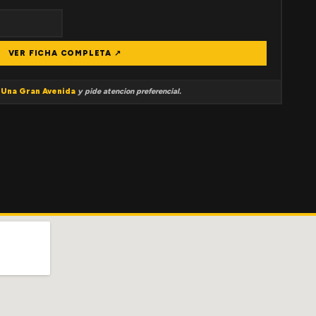
VER FICHA COMPLETA ↗
a
Una Gran Avenida
y pide atencion preferencial.