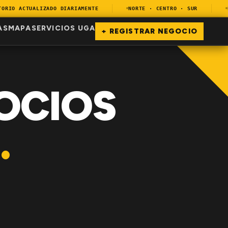
IO ACTUALIZADO DIARIAMENTE
NORTE · CENTRO · SUR
ENC
AS
MAPA
SERVICIOS UGA
+ REGISTRAR NEGOCIO
OCIOS
.