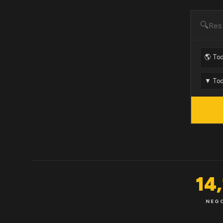
🔍
14
NEG