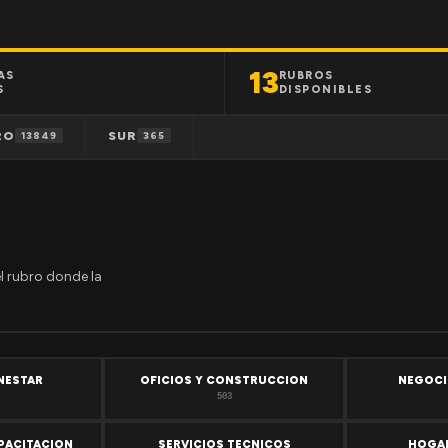
13
AS
RUBROS
S
DISPONIBLES
RO
SUR
13849
365
el rubro donde la
ENESTAR
OFICIOS Y CONSTRUCCION
NEGOCI
503
PACITACION
SERVICIOS TECNICOS
HOGAR