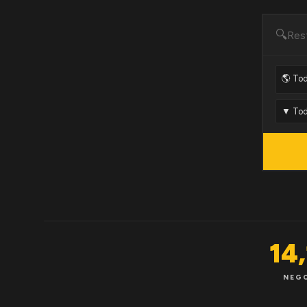
🔍
14
NEG