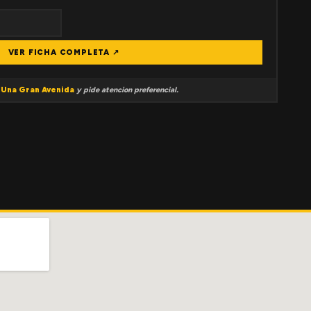
VER FICHA COMPLETA ↗
a
Una Gran Avenida
y pide atencion preferencial.