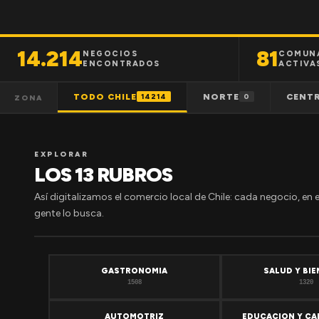
14.214
81
NEGOCIOS
COMUN
ENCONTRADOS
ACTIVA
TODO CHILE
NORTE
CENT
14214
0
ZONA
EXPLORAR
LOS 13 RUBROS
Así digitalizamos el comercio local de Chile: cada negocio, en 
gente lo busca.
GASTRONOMIA
SALUD Y BI
1508
1320
AUTOMOTRIZ
EDUCACION Y CA