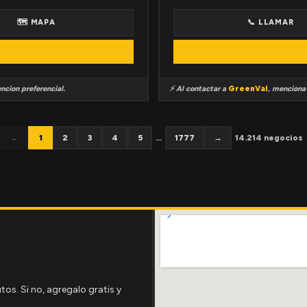
🗺 MAPA
📞 LLAMAR
ncion preferencial.
⚡ Al contactar a
GreenVal
, mencion
←
1
2
3
4
5
...
1777
→
14.214 negocios
tos. Si no, agregalo gratis y