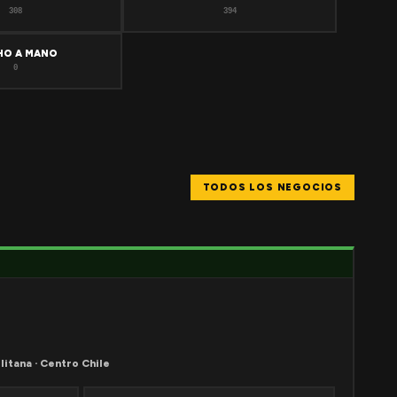
308
394
HO A MANO
0
TODOS LOS NEGOCIOS
litana · Centro Chile