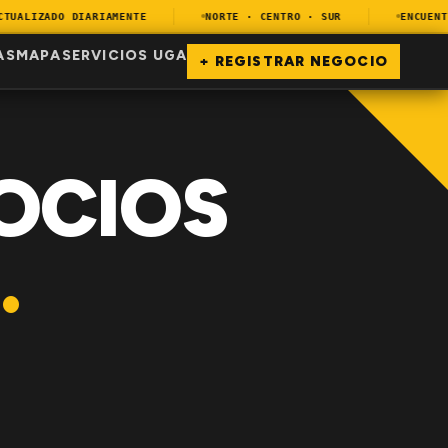
ALIZADO DIARIAMENTE
NORTE · CENTRO · SUR
ENCUENTRA
AS
MAPA
SERVICIOS UGA
+ REGISTRAR NEGOCIO
OCIOS
.