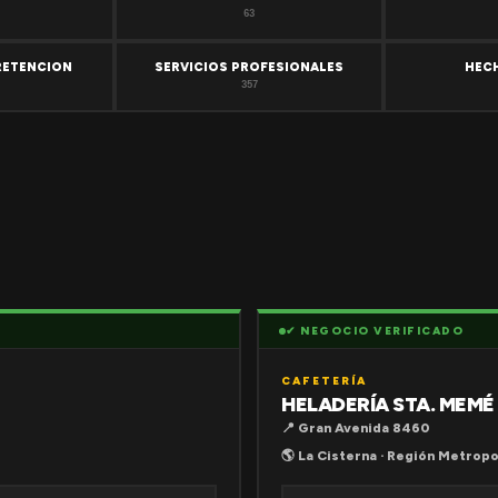
63
RETENCION
SERVICIOS PROFESIONALES
HEC
357
✔ NEGOCIO VERIFICADO
CAFETERÍA
HELADERÍA STA. MEMÉ
📍 Gran Avenida 8460
🌎 La Cisterna · Región Metropo