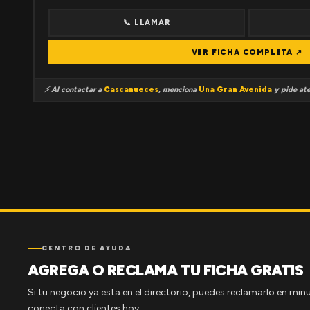
📞 LLAMAR
VER FICHA COMPLETA ↗
⚡ Al contactar a
Cascanueces
, menciona
Una Gran Avenida
y pide ate
CENTRO DE AYUDA
AGREGA O RECLAMA TU FICHA GRATIS
Si tu negocio ya esta en el directorio, puedes reclamarlo en minu
conecta con clientes hoy.