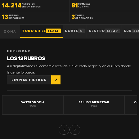
14.214
81
NEGOCIOS
COMUNAS
ENCONTRADOS
ACTIVAS
13
3
RUBROS
ZONAS
DISPONIBLES
GEOGRAFICAS
TODO CHILE
14214
NORTE
0
CENTRO
13849
SUR
36
ZONA
EXPLORAR
LOS 13 RUBROS
Así digitalizamos el comercio local de Chile: cada negocio, en el rubro donde
la gente lo busca.
↗
LIMPIAR FILTROS
GASTRONOMIA
SALUD Y BIENESTAR
OF
1508
1320
‹
›