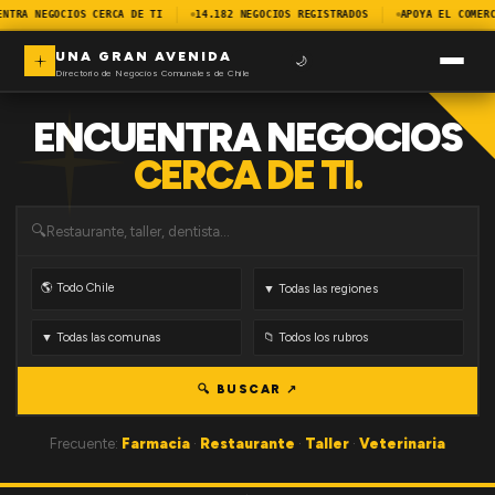
ENTRA NEGOCIOS CERCA DE TI
14.182 NEGOCIOS REGISTRADOS
APOYA EL COMERC
UNA GRAN AVENIDA
🌙
Directorio de Negocios Comunales de Chile
ENCUENTRA NEGOCIOS
CERCA DE TI.
🔍
🔍 BUSCAR ↗
Frecuente:
Farmacia
·
Restaurante
·
Taller
·
Veterinaria