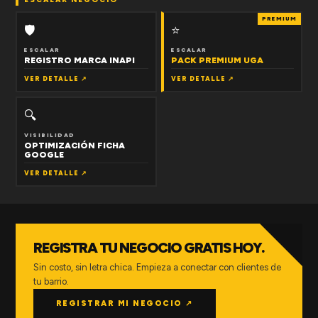
PREMIUM
🛡
⭐
ESCALAR
ESCALAR
REGISTRO MARCA INAPI
PACK PREMIUM UGA
VER DETALLE ↗
VER DETALLE ↗
🔍
VISIBILIDAD
OPTIMIZACIÓN FICHA
GOOGLE
VER DETALLE ↗
REGISTRA TU NEGOCIO GRATIS HOY.
Sin costo, sin letra chica. Empieza a conectar con clientes de
tu barrio.
REGISTRAR MI NEGOCIO ↗