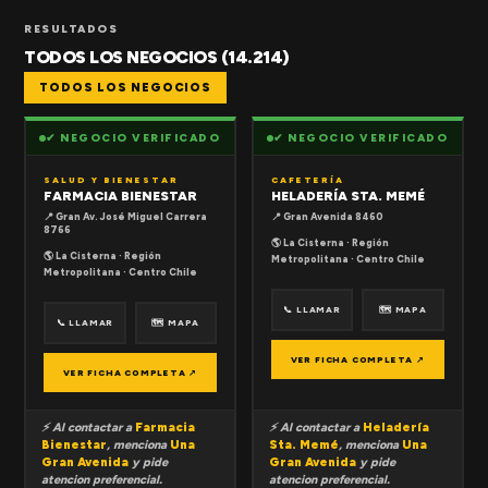
RESULTADOS
TODOS LOS NEGOCIOS (14.214)
TODOS LOS NEGOCIOS
✔ NEGOCIO VERIFICADO
✔ NEGOCIO VERIFICADO
SALUD Y BIENESTAR
CAFETERÍA
FARMACIA BIENESTAR
HELADERÍA STA. MEMÉ
📍 Gran Av. José Miguel Carrera
📍 Gran Avenida 8460
8766
🌎 La Cisterna · Región
🌎 La Cisterna · Región
Metropolitana · Centro Chile
Metropolitana · Centro Chile
📞 LLAMAR
🗺 MAPA
📞 LLAMAR
🗺 MAPA
VER FICHA COMPLETA ↗
VER FICHA COMPLETA ↗
⚡ Al contactar a
Farmacia
⚡ Al contactar a
Heladería
Bienestar
, menciona
Una
Sta. Memé
, menciona
Una
Gran Avenida
y pide
Gran Avenida
y pide
atencion preferencial.
atencion preferencial.