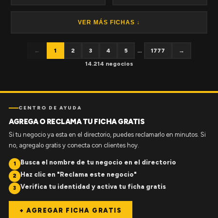
VER MÁS FICHAS ↓
←
1
2
3
4
5
...
1777
→
14.214 negocios
CENTRO DE AYUDA
AGREGA O RECLAMA TU FICHA GRATIS
Si tu negocio ya esta en el directorio, puedes reclamarlo en minutos. Si
no, agregalo gratis y conecta con clientes hoy.
Busca el nombre de tu negocio en el directorio
1
Haz clic en "Reclama este negocio"
2
Verifica tu identidad y activa tu ficha gratis
3
+ AGREGAR FICHA GRATIS