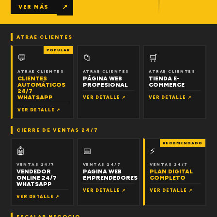
↗
VER MÁS
ATRAE CLIENTES
POPULAR
💬
📁
🛒
ATRAE CLIENTES
ATRAE CLIENTES
ATRAE CLIENTES
CLIENTES
PÁGINA WEB
TIENDA E-
AUTOMÁTICOS
PROFESIONAL
COMMERCE
24/7
WHATSAPP
VER DETALLE ↗
VER DETALLE ↗
VER DETALLE ↗
CIERRE DE VENTAS 24/7
RECOMENDADO
🤖
📅
⚡
VENTAS 24/7
VENTAS 24/7
VENTAS 24/7
VENDEDOR
PAGINA WEB
PLAN DIGITAL
ONLINE 24/7
EMPRENDEDORES
COMPLETO
WHATSAPP
VER DETALLE ↗
VER DETALLE ↗
VER DETALLE ↗
ESCALAR NEGOCIO