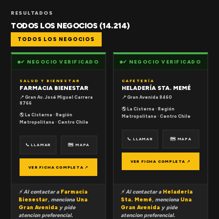
RESULTADOS
TODOS LOS NEGOCIOS (14.214)
TODOS LOS NEGOCIOS
✔ NEGOCIO VERIFICADO
✔ NEGOCIO VERIFICADO
SALUD Y BIENESTAR
CAFETERÍA
FARMACIA BIENESTAR
HELADERÍA STA. MEMÉ
📍 Gran Av. José Miguel Carrera
📍 Gran Avenida 8460
8766
🌎 La Cisterna · Región
🌎 La Cisterna · Región
Metropolitana · Centro Chile
Metropolitana · Centro Chile
📞 LLAMAR
🗺 MAPA
📞 LLAMAR
🗺 MAPA
VER FICHA COMPLETA ↗
VER FICHA COMPLETA ↗
⚡ Al contactar a
Farmacia
⚡ Al contactar a
Heladería
Bienestar
, menciona
Una
Sta. Memé
, menciona
Una
Gran Avenida
y pide
Gran Avenida
y pide
atencion preferencial.
atencion preferencial.