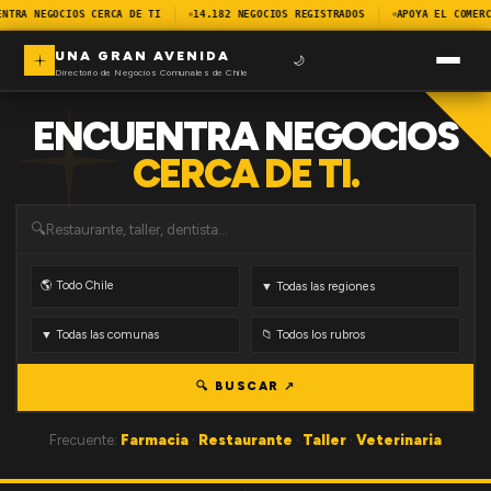
ENTRA NEGOCIOS CERCA DE TI
14.182 NEGOCIOS REGISTRADOS
APOYA EL COMERC
UNA GRAN AVENIDA
🌙
Directorio de Negocios Comunales de Chile
ENCUENTRA NEGOCIOS
CERCA DE TI.
🔍
🔍 BUSCAR ↗
Frecuente:
Farmacia
·
Restaurante
·
Taller
·
Veterinaria