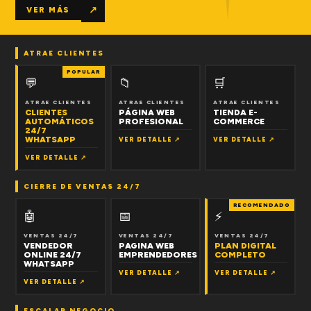
↗
VER MÁS
ATRAE CLIENTES
POPULAR
💬
📁
🛒
ATRAE CLIENTES
ATRAE CLIENTES
ATRAE CLIENTES
CLIENTES
PÁGINA WEB
TIENDA E-
AUTOMÁTICOS
PROFESIONAL
COMMERCE
24/7
WHATSAPP
VER DETALLE ↗
VER DETALLE ↗
VER DETALLE ↗
CIERRE DE VENTAS 24/7
RECOMENDADO
🤖
📅
⚡
VENTAS 24/7
VENTAS 24/7
VENTAS 24/7
VENDEDOR
PAGINA WEB
PLAN DIGITAL
ONLINE 24/7
EMPRENDEDORES
COMPLETO
WHATSAPP
VER DETALLE ↗
VER DETALLE ↗
VER DETALLE ↗
ESCALAR NEGOCIO