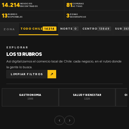
14.214
81
NEGOCIOS
COMUNAS
ENCONTRADOS
ACTIVAS
13
3
RUBROS
ZONAS
DISPONIBLES
GEOGRAFICAS
TODO CHILE
14214
NORTE
0
CENTRO
13849
SUR
36
ZONA
EXPLORAR
LOS 13 RUBROS
Así digitalizamos el comercio local de Chile: cada negocio, en el rubro donde
la gente lo busca.
↗
LIMPIAR FILTROS
GASTRONOMIA
SALUD Y BIENESTAR
OF
1508
1320
‹
›