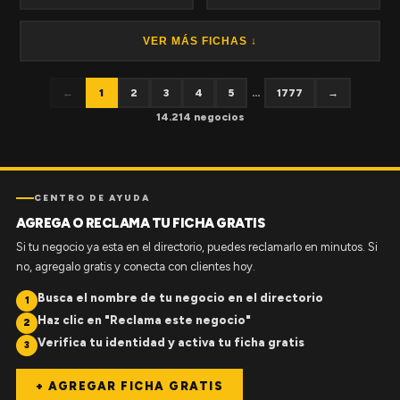
VER MÁS FICHAS ↓
←
1
2
3
4
5
...
1777
→
14.214 negocios
CENTRO DE AYUDA
AGREGA O RECLAMA TU FICHA GRATIS
Si tu negocio ya esta en el directorio, puedes reclamarlo en minutos. Si
no, agregalo gratis y conecta con clientes hoy.
Busca el nombre de tu negocio en el directorio
1
Haz clic en "Reclama este negocio"
2
Verifica tu identidad y activa tu ficha gratis
3
+ AGREGAR FICHA GRATIS