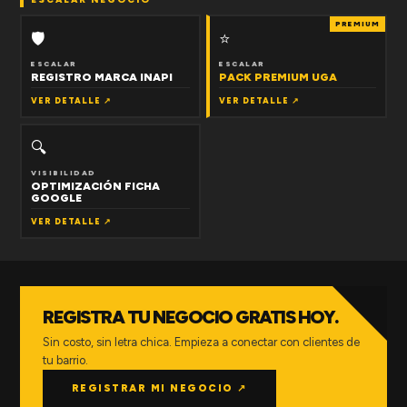
PREMIUM
🛡
⭐
ESCALAR
ESCALAR
REGISTRO MARCA INAPI
PACK PREMIUM UGA
VER DETALLE ↗
VER DETALLE ↗
🔍
VISIBILIDAD
OPTIMIZACIÓN FICHA
GOOGLE
VER DETALLE ↗
REGISTRA TU NEGOCIO GRATIS HOY.
Sin costo, sin letra chica. Empieza a conectar con clientes de
tu barrio.
REGISTRAR MI NEGOCIO ↗