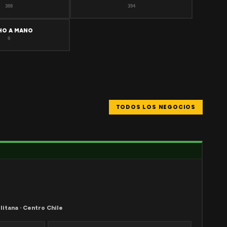
308
394
HO A MANO
0
TODOS LOS NEGOCIOS
litana · Centro Chile