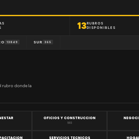
13
AS
RUBROS
S
DISPONIBLES
RO
SUR
13849
365
el rubro donde la
ENESTAR
OFICIOS Y CONSTRUCCION
NEGOCI
503
PACITACION
SERVICIOS TECNICOS
HOGAR