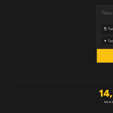
🔍
14
NEG