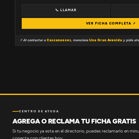
📞 LLAMAR
VER FICHA COMPLETA ↗
⚡ Al contactar a
Cascanueces
, menciona
Una Gran Avenida
y pide ate
CENTRO DE AYUDA
AGREGA O RECLAMA TU FICHA GRATIS
Si tu negocio ya esta en el directorio, puedes reclamarlo en minu
conecta con clientes hoy.