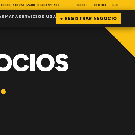
RIO ACTUALIZADO DIARIAMENTE
NORTE · CENTRO · SUR
EN
AS
MAPA
SERVICIOS UGA
+ REGISTRAR NEGOCIO
OCIOS
.