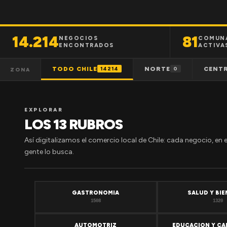
14.214
81
NEGOCIOS
COMUN
ENCONTRADOS
ACTIVA
TODO CHILE
NORTE
CENT
14214
0
ZONA
EXPLORAR
LOS 13 RUBROS
Así digitalizamos el comercio local de Chile: cada negocio, en 
gente lo busca.
GASTRONOMIA
SALUD Y BI
1508
1320
AUTOMOTRIZ
EDUCACION Y CA