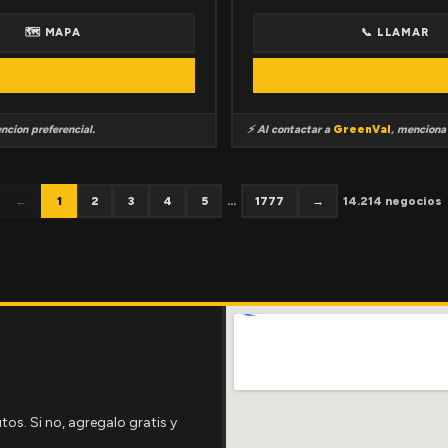
🗺 MAPA
📞 LLAMAR
ncion preferencial.
⚡ Al contactar a
GreenVal
, mencion
←
1
2
3
4
5
...
1777
→
14.214 negocios
tos. Si no, agregalo gratis y