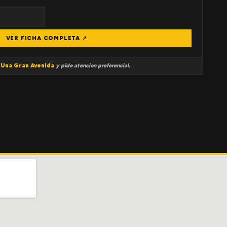
VER FICHA COMPLETA ↗
a
Una Gran Avenida
y pide atencion preferencial.