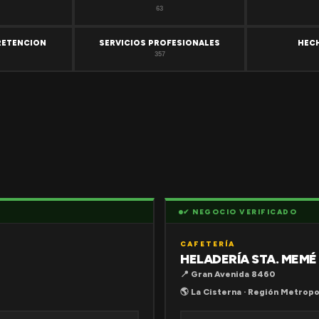
63
RETENCION
SERVICIOS PROFESIONALES
HEC
357
✔ NEGOCIO VERIFICADO
CAFETERÍA
HELADERÍA STA. MEMÉ
📍 Gran Avenida 8460
🌎 La Cisterna · Región Metropo