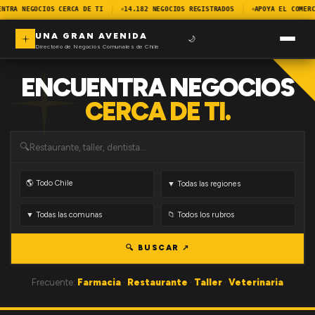
ENTRA NEGOCIOS CERCA DE TI
14.182 NEGOCIOS REGISTRADOS
APOYA EL COMERC
UNA GRAN AVENIDA
🌙
Directorio de Negocios Comunales de Chile
ENCUENTRA NEGOCIOS
CERCA DE TI.
🔍
🔍 BUSCAR ↗
Frecuente:
Farmacia
·
Restaurante
·
Taller
·
Veterinaria