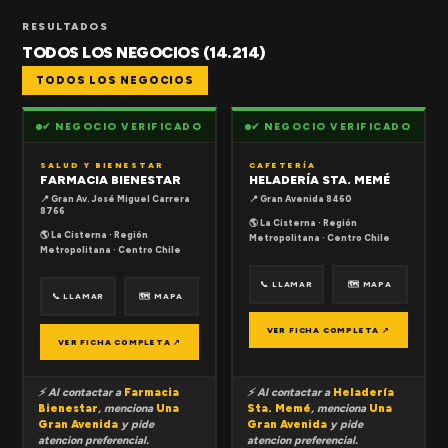
RESULTADOS
TODOS LOS NEGOCIOS (14.214)
TODOS LOS NEGOCIOS
✔ NEGOCIO VERIFICADO
✔ NEGOCIO VERIFICADO
SALUD Y BIENESTAR
CAFETERÍA
FARMACIA BIENESTAR
HELADERÍA STA. MEMÉ
📍 Gran Av. José Miguel Carrera
📍 Gran Avenida 8460
8766
🌎 La Cisterna · Región
🌎 La Cisterna · Región
Metropolitana · Centro Chile
Metropolitana · Centro Chile
📞 LLAMAR
🗺 MAPA
📞 LLAMAR
🗺 MAPA
VER FICHA COMPLETA ↗
VER FICHA COMPLETA ↗
⚡ Al contactar a
Farmacia
⚡ Al contactar a
Heladería
Bienestar
, menciona
Una
Sta. Memé
, menciona
Una
Gran Avenida
y pide
Gran Avenida
y pide
atencion preferencial.
atencion preferencial.