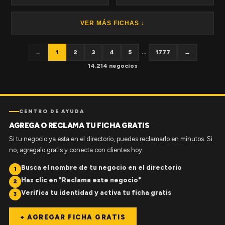
VER MÁS FICHAS ↓
←
1
2
3
4
5
...
1777
→
14.214 negocios
CENTRO DE AYUDA
AGREGA O RECLAMA TU FICHA GRATIS
Si tu negocio ya esta en el directorio, puedes reclamarlo en minutos. Si
no, agregalo gratis y conecta con clientes hoy.
Busca el nombre de tu negocio en el directorio
1
Haz clic en "Reclama este negocio"
2
Verifica tu identidad y activa tu ficha gratis
3
+ AGREGAR FICHA GRATIS