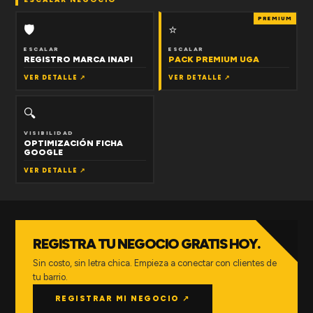
PREMIUM
🛡
⭐
ESCALAR
ESCALAR
REGISTRO MARCA INAPI
PACK PREMIUM UGA
VER DETALLE ↗
VER DETALLE ↗
🔍
VISIBILIDAD
OPTIMIZACIÓN FICHA
GOOGLE
VER DETALLE ↗
REGISTRA TU NEGOCIO GRATIS HOY.
Sin costo, sin letra chica. Empieza a conectar con clientes de
tu barrio.
REGISTRAR MI NEGOCIO ↗