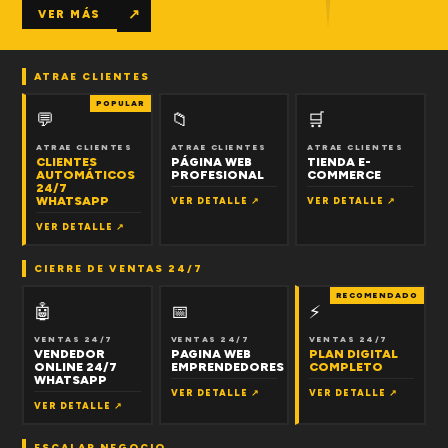
↗
VER MÁS
ATRAE CLIENTES
POPULAR
💬
📁
🛒
ATRAE CLIENTES
ATRAE CLIENTES
ATRAE CLIENTES
CLIENTES
PÁGINA WEB
TIENDA E-
AUTOMÁTICOS
PROFESIONAL
COMMERCE
24/7
WHATSAPP
VER DETALLE ↗
VER DETALLE ↗
VER DETALLE ↗
CIERRE DE VENTAS 24/7
RECOMENDADO
🤖
📅
⚡
VENTAS 24/7
VENTAS 24/7
VENTAS 24/7
VENDEDOR
PAGINA WEB
PLAN DIGITAL
ONLINE 24/7
EMPRENDEDORES
COMPLETO
WHATSAPP
VER DETALLE ↗
VER DETALLE ↗
VER DETALLE ↗
ESCALAR NEGOCIO