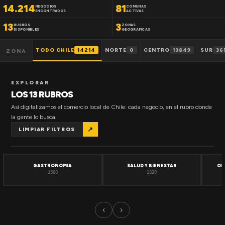
14.214
81
NEGOCIOS
COMUNAS
ENCONTRADOS
ACTIVAS
13
3
RUBROS
ZONAS
DISPONIBLES
GEOGRAFICAS
TODO CHILE
14214
NORTE
0
CENTRO
13849
SUR
36
ZONA
EXPLORAR
LOS 13 RUBROS
Así digitalizamos el comercio local de Chile: cada negocio, en el rubro donde
la gente lo busca.
↗
LIMPIAR FILTROS
GASTRONOMIA
SALUD Y BIENESTAR
OF
1508
1320
‹
›