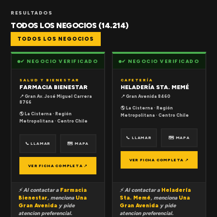
RESULTADOS
TODOS LOS NEGOCIOS (14.214)
TODOS LOS NEGOCIOS
✔ NEGOCIO VERIFICADO
✔ NEGOCIO VERIFICADO
SALUD Y BIENESTAR
CAFETERÍA
FARMACIA BIENESTAR
HELADERÍA STA. MEMÉ
📍 Gran Av. José Miguel Carrera
📍 Gran Avenida 8460
8766
🌎 La Cisterna · Región
🌎 La Cisterna · Región
Metropolitana · Centro Chile
Metropolitana · Centro Chile
📞 LLAMAR
🗺 MAPA
📞 LLAMAR
🗺 MAPA
VER FICHA COMPLETA ↗
VER FICHA COMPLETA ↗
⚡ Al contactar a
Farmacia
⚡ Al contactar a
Heladería
Bienestar
, menciona
Una
Sta. Memé
, menciona
Una
Gran Avenida
y pide
Gran Avenida
y pide
atencion preferencial.
atencion preferencial.