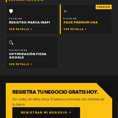
PREMIUM
🛡
⭐
ESCALAR
ESCALAR
REGISTRO MARCA INAPI
PACK PREMIUM UGA
VER DETALLE ↗
VER DETALLE ↗
🔍
VISIBILIDAD
OPTIMIZACIÓN FICHA
GOOGLE
VER DETALLE ↗
REGISTRA TU NEGOCIO GRATIS HOY.
Sin costo, sin letra chica. Empieza a conectar con clientes de
tu barrio.
REGISTRAR MI NEGOCIO ↗