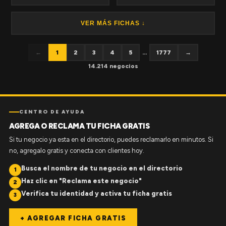
VER MÁS FICHAS ↓
←
1
2
3
4
5
...
1777
→
14.214 negocios
CENTRO DE AYUDA
AGREGA O RECLAMA TU FICHA GRATIS
Si tu negocio ya esta en el directorio, puedes reclamarlo en minutos. Si
no, agregalo gratis y conecta con clientes hoy.
Busca el nombre de tu negocio en el directorio
1
Haz clic en "Reclama este negocio"
2
Verifica tu identidad y activa tu ficha gratis
3
+ AGREGAR FICHA GRATIS