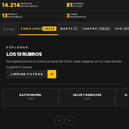
14.214
81
NEGOCIOS
COMUNAS
ENCONTRADOS
ACTIVAS
13
3
RUBROS
ZONAS
DISPONIBLES
GEOGRAFICAS
TODO CHILE
14214
NORTE
0
CENTRO
13849
SUR
36
ZONA
EXPLORAR
LOS 13 RUBROS
Así digitalizamos el comercio local de Chile: cada negocio, en el rubro donde
la gente lo busca.
↗
LIMPIAR FILTROS
GASTRONOMIA
SALUD Y BIENESTAR
OF
1508
1320
‹
›