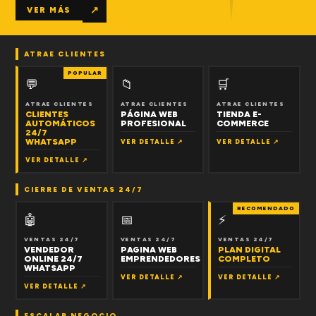
↗
VER MÁS
ATRAE CLIENTES
POPULAR
💬
📁
🛒
ATRAE CLIENTES
ATRAE CLIENTES
ATRAE CLIENTES
CLIENTES
PÁGINA WEB
TIENDA E-
AUTOMÁTICOS
PROFESIONAL
COMMERCE
24/7
WHATSAPP
VER DETALLE ↗
VER DETALLE ↗
VER DETALLE ↗
CIERRE DE VENTAS 24/7
RECOMENDADO
🤖
📅
⚡
VENTAS 24/7
VENTAS 24/7
VENTAS 24/7
VENDEDOR
PAGINA WEB
PLAN DIGITAL
ONLINE 24/7
EMPRENDEDORES
COMPLETO
WHATSAPP
VER DETALLE ↗
VER DETALLE ↗
VER DETALLE ↗
ESCALAR NEGOCIO