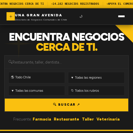
ENTRA NEGOCIOS CERCA DE TI
14.182 NEGOCIOS REGISTRADOS
APOYA EL COMER
UNA GRAN AVENIDA
🌙
Directorio de Negocios Comunales de Chile
ENCUENTRA NEGOCIOS
CERCA DE TI.
🔍
🔍 BUSCAR ↗
Frecuente:
Farmacia
·
Restaurante
·
Taller
·
Veterinaria