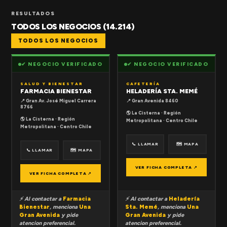
RESULTADOS
TODOS LOS NEGOCIOS (14.214)
TODOS LOS NEGOCIOS
✔ NEGOCIO VERIFICADO
✔ NEGOCIO VERIFICADO
SALUD Y BIENESTAR
CAFETERÍA
FARMACIA BIENESTAR
HELADERÍA STA. MEMÉ
📍 Gran Av. José Miguel Carrera
📍 Gran Avenida 8460
8766
🌎 La Cisterna · Región
🌎 La Cisterna · Región
Metropolitana · Centro Chile
Metropolitana · Centro Chile
📞 LLAMAR
🗺 MAPA
📞 LLAMAR
🗺 MAPA
VER FICHA COMPLETA ↗
VER FICHA COMPLETA ↗
⚡ Al contactar a
Farmacia
⚡ Al contactar a
Heladería
Bienestar
, menciona
Una
Sta. Memé
, menciona
Una
Gran Avenida
y pide
Gran Avenida
y pide
atencion preferencial.
atencion preferencial.