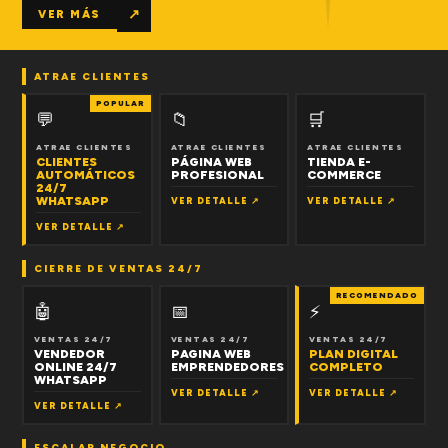
↗
VER MÁS
ATRAE CLIENTES
POPULAR
💬
📁
🛒
ATRAE CLIENTES
ATRAE CLIENTES
ATRAE CLIENTES
CLIENTES
PÁGINA WEB
TIENDA E-
AUTOMÁTICOS
PROFESIONAL
COMMERCE
24/7
WHATSAPP
VER DETALLE ↗
VER DETALLE ↗
VER DETALLE ↗
CIERRE DE VENTAS 24/7
RECOMENDADO
🤖
📅
⚡
VENTAS 24/7
VENTAS 24/7
VENTAS 24/7
VENDEDOR
PAGINA WEB
PLAN DIGITAL
ONLINE 24/7
EMPRENDEDORES
COMPLETO
WHATSAPP
VER DETALLE ↗
VER DETALLE ↗
VER DETALLE ↗
ESCALAR NEGOCIO