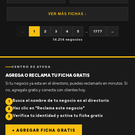
VER MÁS FICHAS ↓
←
1
2
3
4
5
...
1777
→
14.214 negocios
CENTRO DE AYUDA
AGREGA O RECLAMA TU FICHA GRATIS
Si tu negocio ya esta en el directorio, puedes reclamarlo en minutos. Si
no, agregalo gratis y conecta con clientes hoy.
Busca el nombre de tu negocio en el directorio
1
Haz clic en "Reclama este negocio"
2
Verifica tu identidad y activa tu ficha gratis
3
+ AGREGAR FICHA GRATIS