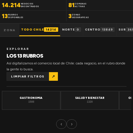
14.214
81
NEGOCIOS
COMUNAS
ENCONTRADOS
ACTIVAS
13
3
RUBROS
ZONAS
DISPONIBLES
GEOGRAFICAS
TODO CHILE
14214
NORTE
0
CENTRO
13849
SUR
36
ZONA
EXPLORAR
LOS 13 RUBROS
Así digitalizamos el comercio local de Chile: cada negocio, en el rubro donde
la gente lo busca.
↗
LIMPIAR FILTROS
GASTRONOMIA
SALUD Y BIENESTAR
OF
1508
1320
‹
›