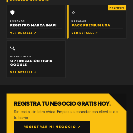
PREMIUM
🛡
⭐
ESCALAR
ESCALAR
REGISTRO MARCA INAPI
PACK PREMIUM UGA
VER DETALLE ↗
VER DETALLE ↗
🔍
VISIBILIDAD
OPTIMIZACIÓN FICHA
GOOGLE
VER DETALLE ↗
REGISTRA TU NEGOCIO GRATIS HOY.
Sin costo, sin letra chica. Empieza a conectar con clientes de
tu barrio.
REGISTRAR MI NEGOCIO ↗