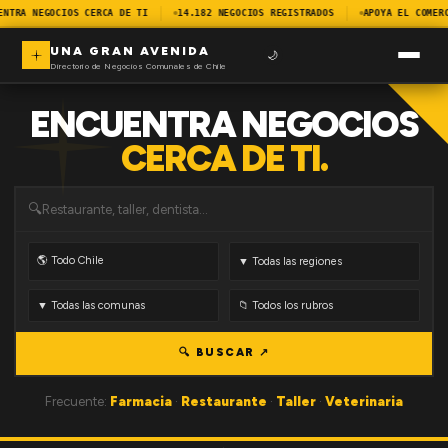
ENTRA NEGOCIOS CERCA DE TI
14.182 NEGOCIOS REGISTRADOS
APOYA EL COMER
UNA GRAN AVENIDA
🌙
Directorio de Negocios Comunales de Chile
ENCUENTRA NEGOCIOS
CERCA DE TI.
🔍
🔍 BUSCAR ↗
Frecuente:
Farmacia
·
Restaurante
·
Taller
·
Veterinaria