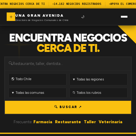
ENTRA NEGOCIOS CERCA DE TI
14.182 NEGOCIOS REGISTRADOS
APOYA EL COMER
UNA GRAN AVENIDA
🌙
Directorio de Negocios Comunales de Chile
ENCUENTRA NEGOCIOS
CERCA DE TI.
🔍
🔍 BUSCAR ↗
Frecuente:
Farmacia
·
Restaurante
·
Taller
·
Veterinaria