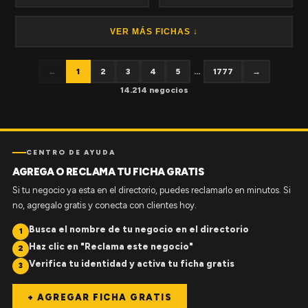
VER MÁS FICHAS ↓
←
1
2
3
4
5
...
1777
→
14.214 negocios
CENTRO DE AYUDA
AGREGA O RECLAMA TU FICHA GRATIS
Si tu negocio ya esta en el directorio, puedes reclamarlo en minutos. Si
no, agregalo gratis y conecta con clientes hoy.
Busca el nombre de tu negocio en el directorio
1
Haz clic en "Reclama este negocio"
2
Verifica tu identidad y activa tu ficha gratis
3
+ AGREGAR FICHA GRATIS