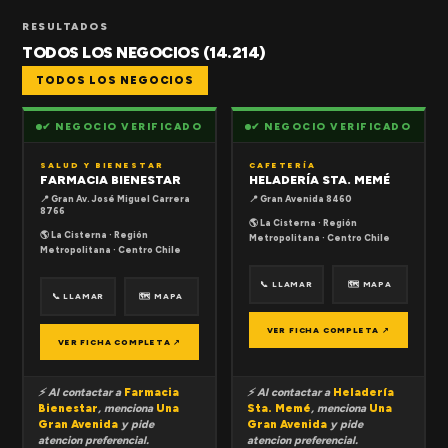
RESULTADOS
TODOS LOS NEGOCIOS (14.214)
TODOS LOS NEGOCIOS
✔ NEGOCIO VERIFICADO
✔ NEGOCIO VERIFICADO
SALUD Y BIENESTAR
CAFETERÍA
FARMACIA BIENESTAR
HELADERÍA STA. MEMÉ
📍 Gran Av. José Miguel Carrera
📍 Gran Avenida 8460
8766
🌎 La Cisterna · Región
🌎 La Cisterna · Región
Metropolitana · Centro Chile
Metropolitana · Centro Chile
📞 LLAMAR
🗺 MAPA
📞 LLAMAR
🗺 MAPA
VER FICHA COMPLETA ↗
VER FICHA COMPLETA ↗
⚡ Al contactar a
Farmacia
⚡ Al contactar a
Heladería
Bienestar
, menciona
Una
Sta. Memé
, menciona
Una
Gran Avenida
y pide
Gran Avenida
y pide
atencion preferencial.
atencion preferencial.