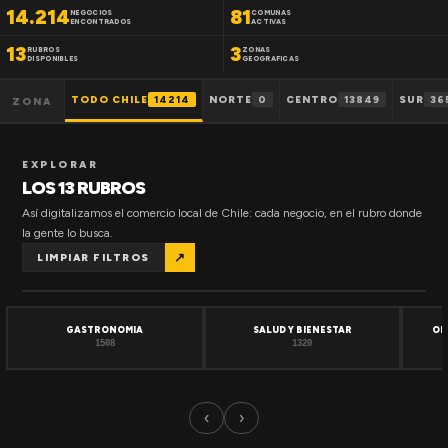
14.214
81
NEGOCIOS
COMUNAS
ENCONTRADOS
ACTIVAS
13
3
RUBROS
ZONAS
DISPONIBLES
GEOGRAFICAS
TODO CHILE
14214
NORTE
0
CENTRO
13849
SUR
36
ZONA
EXPLORAR
LOS 13 RUBROS
Así digitalizamos el comercio local de Chile: cada negocio, en el rubro donde
la gente lo busca.
↗
LIMPIAR FILTROS
GASTRONOMIA
SALUD Y BIENESTAR
OF
1508
1320
‹
›