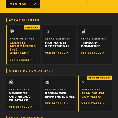
↗
VER MÁS
ATRAE CLIENTES
POPULAR
💬
📁
🛒
ATRAE CLIENTES
ATRAE CLIENTES
ATRAE CLIENTES
CLIENTES
PÁGINA WEB
TIENDA E-
AUTOMÁTICOS
PROFESIONAL
COMMERCE
24/7
WHATSAPP
VER DETALLE ↗
VER DETALLE ↗
VER DETALLE ↗
CIERRE DE VENTAS 24/7
RECOMENDADO
🤖
📅
⚡
VENTAS 24/7
VENTAS 24/7
VENTAS 24/7
VENDEDOR
PAGINA WEB
PLAN DIGITAL
ONLINE 24/7
EMPRENDEDORES
COMPLETO
WHATSAPP
VER DETALLE ↗
VER DETALLE ↗
VER DETALLE ↗
ESCALAR NEGOCIO