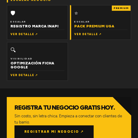
PREMIUM
🛡
⭐
ESCALAR
ESCALAR
REGISTRO MARCA INAPI
PACK PREMIUM UGA
VER DETALLE ↗
VER DETALLE ↗
🔍
VISIBILIDAD
OPTIMIZACIÓN FICHA
GOOGLE
VER DETALLE ↗
REGISTRA TU NEGOCIO GRATIS HOY.
Sin costo, sin letra chica. Empieza a conectar con clientes de
tu barrio.
REGISTRAR MI NEGOCIO ↗