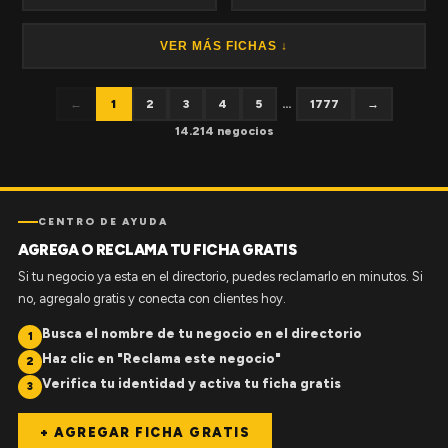
VER MÁS FICHAS ↓
←
1
2
3
4
5
...
1777
→
14.214 negocios
CENTRO DE AYUDA
AGREGA O RECLAMA TU FICHA GRATIS
Si tu negocio ya esta en el directorio, puedes reclamarlo en minutos. Si
no, agregalo gratis y conecta con clientes hoy.
Busca el nombre de tu negocio en el directorio
1
Haz clic en "Reclama este negocio"
2
Verifica tu identidad y activa tu ficha gratis
3
+ AGREGAR FICHA GRATIS