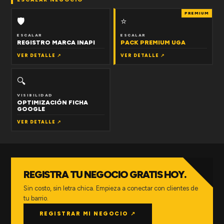
PREMIUM
🛡
⭐
ESCALAR
ESCALAR
REGISTRO MARCA INAPI
PACK PREMIUM UGA
VER DETALLE ↗
VER DETALLE ↗
🔍
VISIBILIDAD
OPTIMIZACIÓN FICHA
GOOGLE
VER DETALLE ↗
REGISTRA TU NEGOCIO GRATIS HOY.
Sin costo, sin letra chica. Empieza a conectar con clientes de
tu barrio.
REGISTRAR MI NEGOCIO ↗