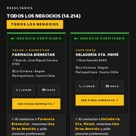
RESULTADOS
TODOS LOS NEGOCIOS (14.214)
TODOS LOS NEGOCIOS
✔ NEGOCIO VERIFICADO
✔ NEGOCIO VERIFICADO
SALUD Y BIENESTAR
CAFETERÍA
FARMACIA BIENESTAR
HELADERÍA STA. MEMÉ
📍 Gran Av. José Miguel Carrera
📍 Gran Avenida 8460
8766
🌎 La Cisterna · Región
🌎 La Cisterna · Región
Metropolitana · Centro Chile
Metropolitana · Centro Chile
📞 LLAMAR
🗺 MAPA
📞 LLAMAR
🗺 MAPA
VER FICHA COMPLETA ↗
VER FICHA COMPLETA ↗
⚡ Al contactar a
Farmacia
⚡ Al contactar a
Heladería
Bienestar
, menciona
Una
Sta. Memé
, menciona
Una
Gran Avenida
y pide
Gran Avenida
y pide
atencion preferencial.
atencion preferencial.