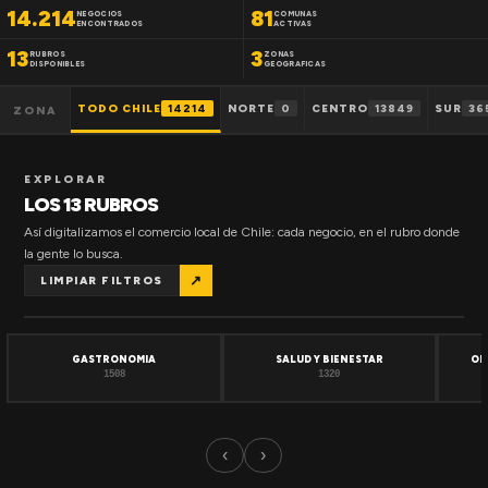
14.214
81
NEGOCIOS
COMUNAS
ENCONTRADOS
ACTIVAS
13
3
RUBROS
ZONAS
DISPONIBLES
GEOGRAFICAS
TODO CHILE
14214
NORTE
0
CENTRO
13849
SUR
36
ZONA
EXPLORAR
LOS 13 RUBROS
Así digitalizamos el comercio local de Chile: cada negocio, en el rubro donde
la gente lo busca.
↗
LIMPIAR FILTROS
GASTRONOMIA
SALUD Y BIENESTAR
OF
1508
1320
‹
›