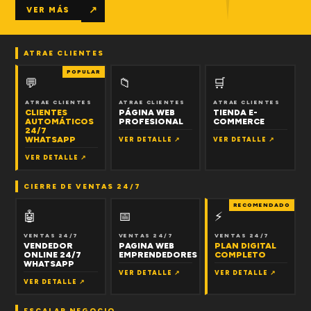
↗
VER MÁS
ATRAE CLIENTES
POPULAR
💬
📁
🛒
ATRAE CLIENTES
ATRAE CLIENTES
ATRAE CLIENTES
CLIENTES
PÁGINA WEB
TIENDA E-
AUTOMÁTICOS
PROFESIONAL
COMMERCE
24/7
WHATSAPP
VER DETALLE ↗
VER DETALLE ↗
VER DETALLE ↗
CIERRE DE VENTAS 24/7
RECOMENDADO
🤖
📅
⚡
VENTAS 24/7
VENTAS 24/7
VENTAS 24/7
VENDEDOR
PAGINA WEB
PLAN DIGITAL
ONLINE 24/7
EMPRENDEDORES
COMPLETO
WHATSAPP
VER DETALLE ↗
VER DETALLE ↗
VER DETALLE ↗
ESCALAR NEGOCIO