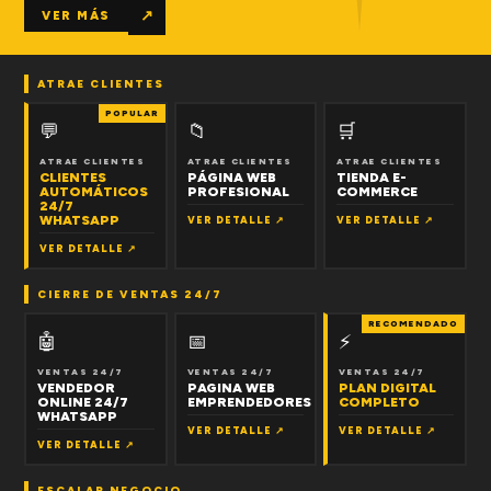
↗
VER MÁS
ATRAE CLIENTES
POPULAR
💬
📁
🛒
ATRAE CLIENTES
ATRAE CLIENTES
ATRAE CLIENTES
CLIENTES
PÁGINA WEB
TIENDA E-
AUTOMÁTICOS
PROFESIONAL
COMMERCE
24/7
WHATSAPP
VER DETALLE ↗
VER DETALLE ↗
VER DETALLE ↗
CIERRE DE VENTAS 24/7
RECOMENDADO
🤖
📅
⚡
VENTAS 24/7
VENTAS 24/7
VENTAS 24/7
VENDEDOR
PAGINA WEB
PLAN DIGITAL
ONLINE 24/7
EMPRENDEDORES
COMPLETO
WHATSAPP
VER DETALLE ↗
VER DETALLE ↗
VER DETALLE ↗
ESCALAR NEGOCIO