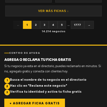
VER MÁS FICHAS ↓
←
1
2
3
4
5
...
1777
→
14.214 negocios
CENTRO DE AYUDA
AGREGA O RECLAMA TU FICHA GRATIS
Si tu negocio ya esta en el directorio, puedes reclamarlo en minutos. Si
no, agregalo gratis y conecta con clientes hoy.
Busca el nombre de tu negocio en el directorio
1
Haz clic en "Reclama este negocio"
2
Verifica tu identidad y activa tu ficha gratis
3
+ AGREGAR FICHA GRATIS