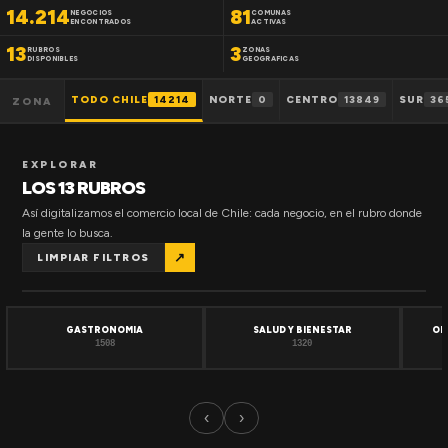
14.214
81
NEGOCIOS
COMUNAS
ENCONTRADOS
ACTIVAS
13
3
RUBROS
ZONAS
DISPONIBLES
GEOGRAFICAS
TODO CHILE
14214
NORTE
0
CENTRO
13849
SUR
36
ZONA
EXPLORAR
LOS 13 RUBROS
Así digitalizamos el comercio local de Chile: cada negocio, en el rubro donde
la gente lo busca.
↗
LIMPIAR FILTROS
GASTRONOMIA
SALUD Y BIENESTAR
OF
1508
1320
‹
›