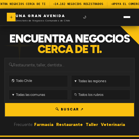
ENTRA NEGOCIOS CERCA DE TI
14.182 NEGOCIOS REGISTRADOS
APOYA EL COMERC
UNA GRAN AVENIDA
🌙
Directorio de Negocios Comunales de Chile
ENCUENTRA NEGOCIOS
CERCA DE TI.
🔍
🔍 BUSCAR ↗
Frecuente:
Farmacia
·
Restaurante
·
Taller
·
Veterinaria