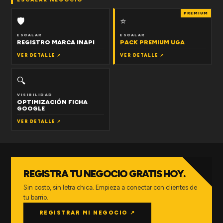
PREMIUM
🛡
⭐
ESCALAR
ESCALAR
REGISTRO MARCA INAPI
PACK PREMIUM UGA
VER DETALLE ↗
VER DETALLE ↗
🔍
VISIBILIDAD
OPTIMIZACIÓN FICHA
GOOGLE
VER DETALLE ↗
REGISTRA TU NEGOCIO GRATIS HOY.
Sin costo, sin letra chica. Empieza a conectar con clientes de
tu barrio.
REGISTRAR MI NEGOCIO ↗