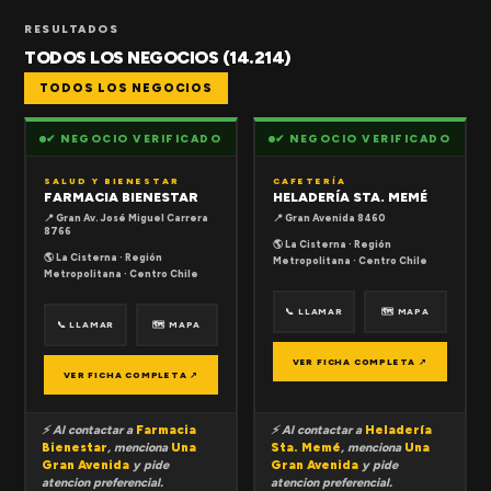
RESULTADOS
TODOS LOS NEGOCIOS (14.214)
TODOS LOS NEGOCIOS
✔ NEGOCIO VERIFICADO
✔ NEGOCIO VERIFICADO
SALUD Y BIENESTAR
CAFETERÍA
FARMACIA BIENESTAR
HELADERÍA STA. MEMÉ
📍 Gran Av. José Miguel Carrera
📍 Gran Avenida 8460
8766
🌎 La Cisterna · Región
🌎 La Cisterna · Región
Metropolitana · Centro Chile
Metropolitana · Centro Chile
📞 LLAMAR
🗺 MAPA
📞 LLAMAR
🗺 MAPA
VER FICHA COMPLETA ↗
VER FICHA COMPLETA ↗
⚡ Al contactar a
Farmacia
⚡ Al contactar a
Heladería
Bienestar
, menciona
Una
Sta. Memé
, menciona
Una
Gran Avenida
y pide
Gran Avenida
y pide
atencion preferencial.
atencion preferencial.