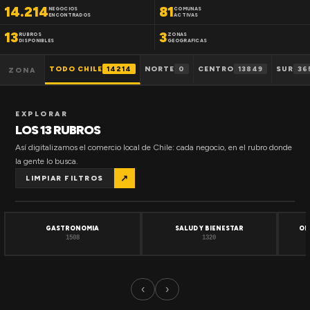
14.214
81
NEGOCIOS
COMUNAS
ENCONTRADOS
ACTIVAS
13
3
RUBROS
ZONAS
DISPONIBLES
GEOGRAFICAS
TODO CHILE
14214
NORTE
0
CENTRO
13849
SUR
36
ZONA
EXPLORAR
LOS 13 RUBROS
Así digitalizamos el comercio local de Chile: cada negocio, en el rubro donde
la gente lo busca.
↗
LIMPIAR FILTROS
GASTRONOMIA
SALUD Y BIENESTAR
OF
1508
1320
‹
›