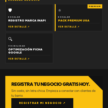
PREMIUM
🛡
⭐
ESCALAR
ESCALAR
REGISTRO MARCA INAPI
PACK PREMIUM UGA
VER DETALLE ↗
VER DETALLE ↗
🔍
VISIBILIDAD
OPTIMIZACIÓN FICHA
GOOGLE
VER DETALLE ↗
REGISTRA TU NEGOCIO GRATIS HOY.
Sin costo, sin letra chica. Empieza a conectar con clientes de
tu barrio.
REGISTRAR MI NEGOCIO ↗