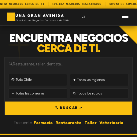
NTRA NEGOCIOS CERCA DE TI
14.182 NEGOCIOS REGISTRADOS
APOYA EL COMERC
UNA GRAN AVENIDA
🌙
Directorio de Negocios Comunales de Chile
ENCUENTRA NEGOCIOS
CERCA DE TI.
🔍
🔍 BUSCAR ↗
Frecuente:
Farmacia
·
Restaurante
·
Taller
·
Veterinaria