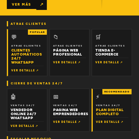
↗
VER MÁS
ATRAE CLIENTES
POPULAR
💬
📁
🛒
ATRAE CLIENTES
ATRAE CLIENTES
ATRAE CLIENTES
CLIENTES
PÁGINA WEB
TIENDA E-
AUTOMÁTICOS
PROFESIONAL
COMMERCE
24/7
WHATSAPP
VER DETALLE ↗
VER DETALLE ↗
VER DETALLE ↗
CIERRE DE VENTAS 24/7
RECOMENDADO
🤖
📅
⚡
VENTAS 24/7
VENTAS 24/7
VENTAS 24/7
VENDEDOR
PAGINA WEB
PLAN DIGITAL
ONLINE 24/7
EMPRENDEDORES
COMPLETO
WHATSAPP
VER DETALLE ↗
VER DETALLE ↗
VER DETALLE ↗
ESCALAR NEGOCIO