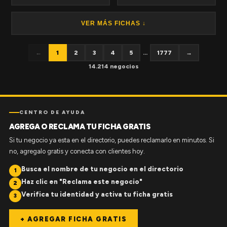
VER MÁS FICHAS ↓
←
1
2
3
4
5
...
1777
→
14.214 negocios
CENTRO DE AYUDA
AGREGA O RECLAMA TU FICHA GRATIS
Si tu negocio ya esta en el directorio, puedes reclamarlo en minutos. Si
no, agregalo gratis y conecta con clientes hoy.
Busca el nombre de tu negocio en el directorio
1
Haz clic en "Reclama este negocio"
2
Verifica tu identidad y activa tu ficha gratis
3
+ AGREGAR FICHA GRATIS