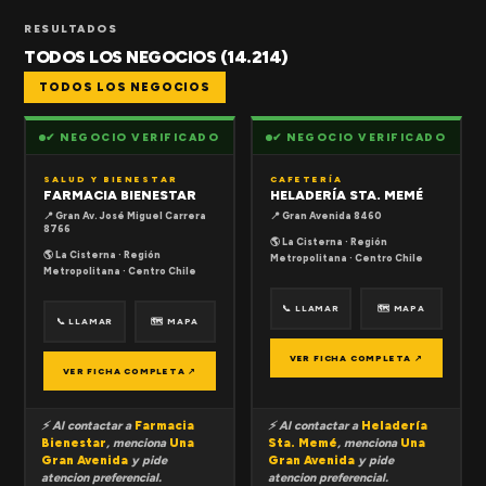
RESULTADOS
TODOS LOS NEGOCIOS (14.214)
TODOS LOS NEGOCIOS
✔ NEGOCIO VERIFICADO
✔ NEGOCIO VERIFICADO
SALUD Y BIENESTAR
CAFETERÍA
FARMACIA BIENESTAR
HELADERÍA STA. MEMÉ
📍 Gran Av. José Miguel Carrera
📍 Gran Avenida 8460
8766
🌎 La Cisterna · Región
🌎 La Cisterna · Región
Metropolitana · Centro Chile
Metropolitana · Centro Chile
📞 LLAMAR
🗺 MAPA
📞 LLAMAR
🗺 MAPA
VER FICHA COMPLETA ↗
VER FICHA COMPLETA ↗
⚡ Al contactar a
Farmacia
⚡ Al contactar a
Heladería
Bienestar
, menciona
Una
Sta. Memé
, menciona
Una
Gran Avenida
y pide
Gran Avenida
y pide
atencion preferencial.
atencion preferencial.