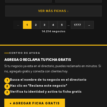
VER MÁS FICHAS ↓
←
1
2
3
4
5
...
1777
→
14.214 negocios
CENTRO DE AYUDA
AGREGA O RECLAMA TU FICHA GRATIS
Si tu negocio ya esta en el directorio, puedes reclamarlo en minutos. Si
no, agregalo gratis y conecta con clientes hoy.
Busca el nombre de tu negocio en el directorio
1
Haz clic en "Reclama este negocio"
2
Verifica tu identidad y activa tu ficha gratis
3
+ AGREGAR FICHA GRATIS