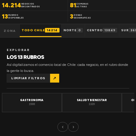
14.214
81
NEGOCIOS
COMUNAS
ENCONTRADOS
ACTIVAS
13
3
RUBROS
ZONAS
DISPONIBLES
GEOGRAFICAS
TODO CHILE
14214
NORTE
0
CENTRO
13849
SUR
36
ZONA
EXPLORAR
LOS 13 RUBROS
Así digitalizamos el comercio local de Chile: cada negocio, en el rubro donde
la gente lo busca.
↗
LIMPIAR FILTROS
GASTRONOMIA
SALUD Y BIENESTAR
OF
1508
1320
‹
›