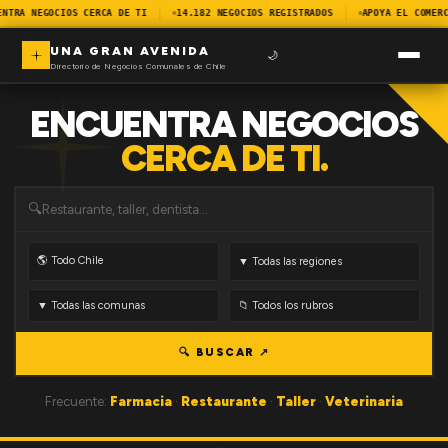
ENTRA NEGOCIOS CERCA DE TI
14.182 NEGOCIOS REGISTRADOS
APOYA EL COMERC
UNA GRAN AVENIDA
🌙
Directorio de Negocios Comunales de Chile
ENCUENTRA NEGOCIOS
CERCA DE TI.
🔍
🔍 BUSCAR ↗
Frecuente:
Farmacia
·
Restaurante
·
Taller
·
Veterinaria