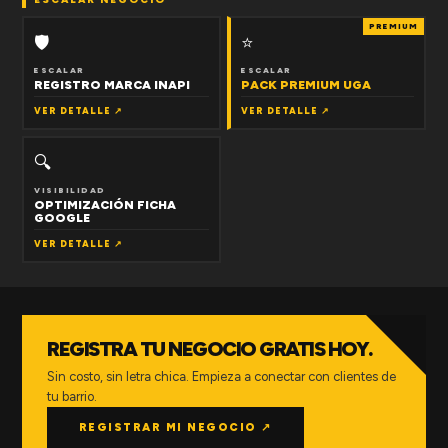
PREMIUM
🛡
⭐
ESCALAR
ESCALAR
REGISTRO MARCA INAPI
PACK PREMIUM UGA
VER DETALLE ↗
VER DETALLE ↗
🔍
VISIBILIDAD
OPTIMIZACIÓN FICHA
GOOGLE
VER DETALLE ↗
REGISTRA TU NEGOCIO GRATIS HOY.
Sin costo, sin letra chica. Empieza a conectar con clientes de
tu barrio.
REGISTRAR MI NEGOCIO ↗