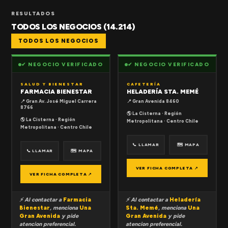
RESULTADOS
TODOS LOS NEGOCIOS (14.214)
TODOS LOS NEGOCIOS
✔ NEGOCIO VERIFICADO
✔ NEGOCIO VERIFICADO
SALUD Y BIENESTAR
CAFETERÍA
FARMACIA BIENESTAR
HELADERÍA STA. MEMÉ
📍 Gran Av. José Miguel Carrera
📍 Gran Avenida 8460
8766
🌎 La Cisterna · Región
🌎 La Cisterna · Región
Metropolitana · Centro Chile
Metropolitana · Centro Chile
📞 LLAMAR
🗺 MAPA
📞 LLAMAR
🗺 MAPA
VER FICHA COMPLETA ↗
VER FICHA COMPLETA ↗
⚡ Al contactar a
Farmacia
⚡ Al contactar a
Heladería
Bienestar
, menciona
Una
Sta. Memé
, menciona
Una
Gran Avenida
y pide
Gran Avenida
y pide
atencion preferencial.
atencion preferencial.