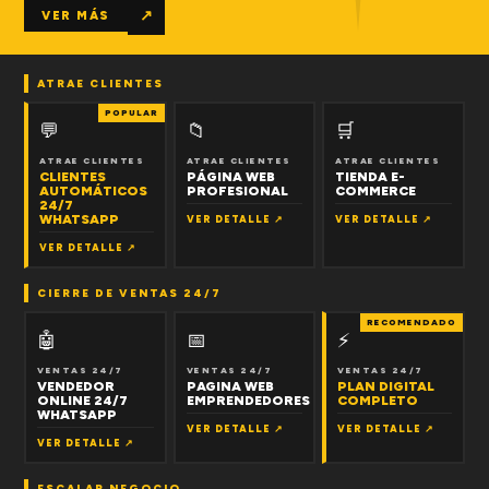
↗
VER MÁS
ATRAE CLIENTES
POPULAR
💬
📁
🛒
ATRAE CLIENTES
ATRAE CLIENTES
ATRAE CLIENTES
CLIENTES
PÁGINA WEB
TIENDA E-
AUTOMÁTICOS
PROFESIONAL
COMMERCE
24/7
WHATSAPP
VER DETALLE ↗
VER DETALLE ↗
VER DETALLE ↗
CIERRE DE VENTAS 24/7
RECOMENDADO
🤖
📅
⚡
VENTAS 24/7
VENTAS 24/7
VENTAS 24/7
VENDEDOR
PAGINA WEB
PLAN DIGITAL
ONLINE 24/7
EMPRENDEDORES
COMPLETO
WHATSAPP
VER DETALLE ↗
VER DETALLE ↗
VER DETALLE ↗
ESCALAR NEGOCIO