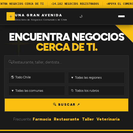
ENTRA NEGOCIOS CERCA DE TI
14.182 NEGOCIOS REGISTRADOS
APOYA EL COMERC
UNA GRAN AVENIDA
🌙
Directorio de Negocios Comunales de Chile
ENCUENTRA NEGOCIOS
CERCA DE TI.
🔍
🔍 BUSCAR ↗
Frecuente:
Farmacia
·
Restaurante
·
Taller
·
Veterinaria