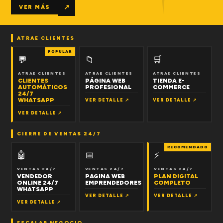
↗
VER MÁS
ATRAE CLIENTES
POPULAR
💬
📁
🛒
ATRAE CLIENTES
ATRAE CLIENTES
ATRAE CLIENTES
CLIENTES
PÁGINA WEB
TIENDA E-
AUTOMÁTICOS
PROFESIONAL
COMMERCE
24/7
WHATSAPP
VER DETALLE ↗
VER DETALLE ↗
VER DETALLE ↗
CIERRE DE VENTAS 24/7
RECOMENDADO
🤖
📅
⚡
VENTAS 24/7
VENTAS 24/7
VENTAS 24/7
VENDEDOR
PAGINA WEB
PLAN DIGITAL
ONLINE 24/7
EMPRENDEDORES
COMPLETO
WHATSAPP
VER DETALLE ↗
VER DETALLE ↗
VER DETALLE ↗
ESCALAR NEGOCIO