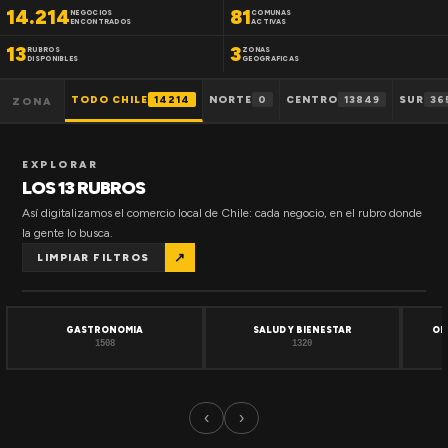
14.214
81
NEGOCIOS
COMUNAS
ENCONTRADOS
ACTIVAS
13
3
RUBROS
ZONAS
DISPONIBLES
GEOGRAFICAS
TODO CHILE
14214
NORTE
0
CENTRO
13849
SUR
36
ZONA
EXPLORAR
LOS 13 RUBROS
Así digitalizamos el comercio local de Chile: cada negocio, en el rubro donde
la gente lo busca.
↗
LIMPIAR FILTROS
GASTRONOMIA
SALUD Y BIENESTAR
OF
1508
1320
‹
›