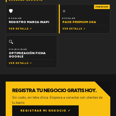
PREMIUM
🛡
⭐
ESCALAR
ESCALAR
REGISTRO MARCA INAPI
PACK PREMIUM UGA
VER DETALLE ↗
VER DETALLE ↗
🔍
VISIBILIDAD
OPTIMIZACIÓN FICHA
GOOGLE
VER DETALLE ↗
REGISTRA TU NEGOCIO GRATIS HOY.
Sin costo, sin letra chica. Empieza a conectar con clientes de
tu barrio.
REGISTRAR MI NEGOCIO ↗