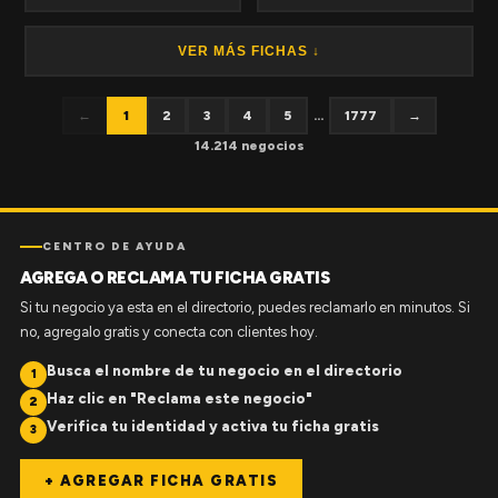
VER MÁS FICHAS ↓
←
1
2
3
4
5
...
1777
→
14.214 negocios
CENTRO DE AYUDA
AGREGA O RECLAMA TU FICHA GRATIS
Si tu negocio ya esta en el directorio, puedes reclamarlo en minutos. Si
no, agregalo gratis y conecta con clientes hoy.
Busca el nombre de tu negocio en el directorio
1
Haz clic en "Reclama este negocio"
2
Verifica tu identidad y activa tu ficha gratis
3
+ AGREGAR FICHA GRATIS