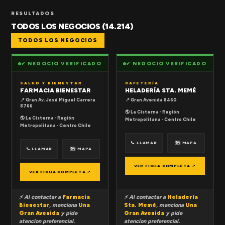
RESULTADOS
TODOS LOS NEGOCIOS (14.214)
TODOS LOS NEGOCIOS
✔ NEGOCIO VERIFICADO
✔ NEGOCIO VERIFICADO
SALUD Y BIENESTAR
CAFETERÍA
FARMACIA BIENESTAR
HELADERÍA STA. MEMÉ
📍 Gran Av. José Miguel Carrera
📍 Gran Avenida 8460
8766
🌎 La Cisterna · Región
🌎 La Cisterna · Región
Metropolitana · Centro Chile
Metropolitana · Centro Chile
📞 LLAMAR
🗺 MAPA
📞 LLAMAR
🗺 MAPA
VER FICHA COMPLETA ↗
VER FICHA COMPLETA ↗
⚡ Al contactar a
Farmacia
⚡ Al contactar a
Heladería
Bienestar
, menciona
Una
Sta. Memé
, menciona
Una
Gran Avenida
y pide
Gran Avenida
y pide
atencion preferencial.
atencion preferencial.