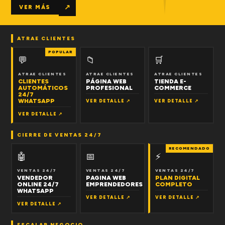
↗
VER MÁS
ATRAE CLIENTES
POPULAR
💬
📁
🛒
ATRAE CLIENTES
ATRAE CLIENTES
ATRAE CLIENTES
CLIENTES
PÁGINA WEB
TIENDA E-
AUTOMÁTICOS
PROFESIONAL
COMMERCE
24/7
WHATSAPP
VER DETALLE ↗
VER DETALLE ↗
VER DETALLE ↗
CIERRE DE VENTAS 24/7
RECOMENDADO
🤖
📅
⚡
VENTAS 24/7
VENTAS 24/7
VENTAS 24/7
VENDEDOR
PAGINA WEB
PLAN DIGITAL
ONLINE 24/7
EMPRENDEDORES
COMPLETO
WHATSAPP
VER DETALLE ↗
VER DETALLE ↗
VER DETALLE ↗
ESCALAR NEGOCIO