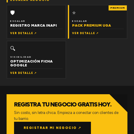
PREMIUM
🛡
⭐
ESCALAR
ESCALAR
REGISTRO MARCA INAPI
PACK PREMIUM UGA
VER DETALLE ↗
VER DETALLE ↗
🔍
VISIBILIDAD
OPTIMIZACIÓN FICHA
GOOGLE
VER DETALLE ↗
REGISTRA TU NEGOCIO GRATIS HOY.
Sin costo, sin letra chica. Empieza a conectar con clientes de
tu barrio.
REGISTRAR MI NEGOCIO ↗