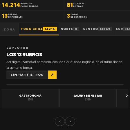
14.214
81
NEGOCIOS
COMUNAS
ENCONTRADOS
ACTIVAS
13
3
RUBROS
ZONAS
DISPONIBLES
GEOGRAFICAS
TODO CHILE
14214
NORTE
0
CENTRO
13849
SUR
36
ZONA
EXPLORAR
LOS 13 RUBROS
Así digitalizamos el comercio local de Chile: cada negocio, en el rubro donde
la gente lo busca.
↗
LIMPIAR FILTROS
GASTRONOMIA
SALUD Y BIENESTAR
OF
1508
1320
‹
›