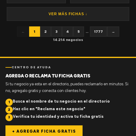
VER MÁS FICHAS ↓
←
1
2
3
4
5
...
1777
→
14.214 negocios
CENTRO DE AYUDA
AGREGA O RECLAMA TU FICHA GRATIS
Si tu negocio ya esta en el directorio, puedes reclamarlo en minutos. Si
no, agregalo gratis y conecta con clientes hoy.
Busca el nombre de tu negocio en el directorio
1
Haz clic en "Reclama este negocio"
2
Verifica tu identidad y activa tu ficha gratis
3
+ AGREGAR FICHA GRATIS