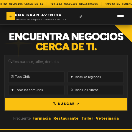
NTRA NEGOCIOS CERCA DE TI
14.182 NEGOCIOS REGISTRADOS
APOYA EL COMERC
UNA GRAN AVENIDA
🌙
Directorio de Negocios Comunales de Chile
ENCUENTRA NEGOCIOS
CERCA DE TI.
🔍
🔍 BUSCAR ↗
Frecuente:
Farmacia
·
Restaurante
·
Taller
·
Veterinaria