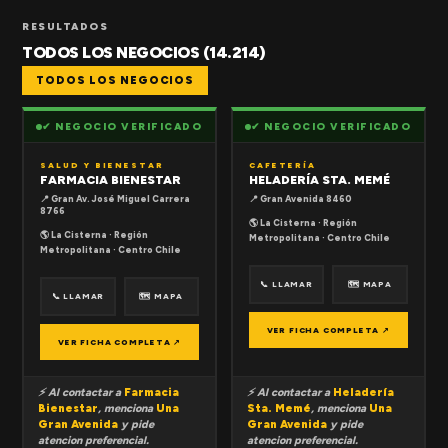
RESULTADOS
TODOS LOS NEGOCIOS (14.214)
TODOS LOS NEGOCIOS
✔ NEGOCIO VERIFICADO
✔ NEGOCIO VERIFICADO
SALUD Y BIENESTAR
CAFETERÍA
FARMACIA BIENESTAR
HELADERÍA STA. MEMÉ
📍 Gran Av. José Miguel Carrera
📍 Gran Avenida 8460
8766
🌎 La Cisterna · Región
🌎 La Cisterna · Región
Metropolitana · Centro Chile
Metropolitana · Centro Chile
📞 LLAMAR
🗺 MAPA
📞 LLAMAR
🗺 MAPA
VER FICHA COMPLETA ↗
VER FICHA COMPLETA ↗
⚡ Al contactar a
Farmacia
⚡ Al contactar a
Heladería
Bienestar
, menciona
Una
Sta. Memé
, menciona
Una
Gran Avenida
y pide
Gran Avenida
y pide
atencion preferencial.
atencion preferencial.